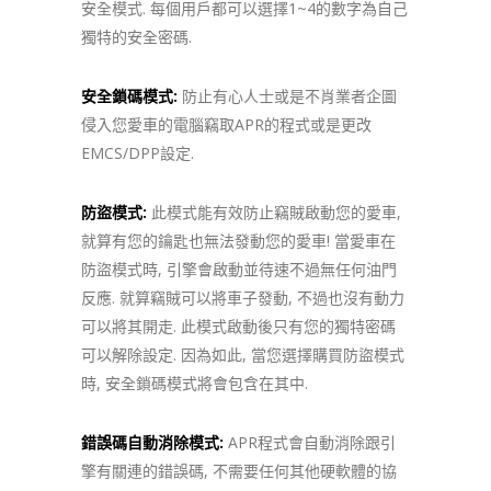
安全模式. 每個用戶都可以選擇1~4的數字為自己
獨特的安全密碼.
安全鎖碼模式:
防止有心人士或是不肖業者企圖
侵入您愛車的電腦竊取APR的程式或是更改
EMCS/DPP設定.
防盜模式:
此模式能有效防止竊賊啟動您的愛車,
就算有您的鑰匙也無法發動您的愛車! 當愛車在
防盜模式時, 引擎會啟動並待速不過無任何油門
反應. 就算竊賊可以將車子發動, 不過也沒有動力
可以將其開走. 此模式啟動後只有您的獨特密碼
可以解除設定. 因為如此, 當您選擇購買防盜模式
時, 安全鎖碼模式將會包含在其中.
錯誤碼自動消除模式:
APR程式會自動消除跟引
擎有關連的錯誤碼, 不需要任何其他硬軟體的協