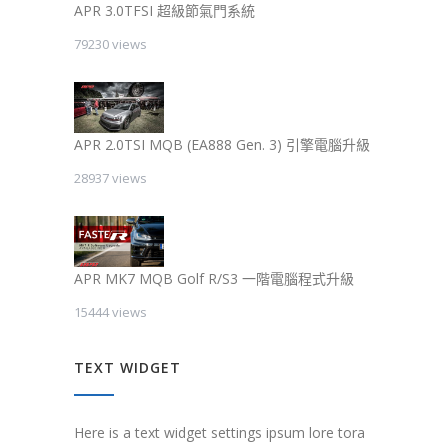
APR 3.0TFSI 超級節氣門系統
79230 views
APR 2.0TSI MQB (EA888 Gen. 3) 引擎電腦升級
28937 views
APR MK7 MQB Golf R/S3 一階電腦程式升級
15444 views
TEXT WIDGET
Here is a text widget settings ipsum lore tora