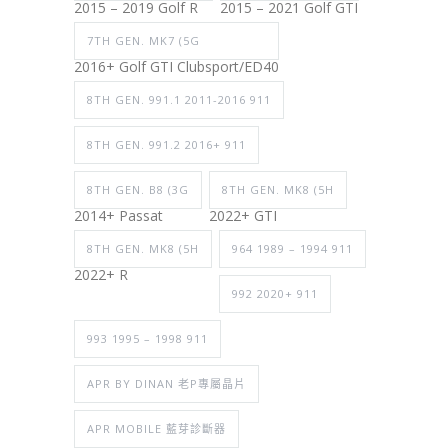
2015 – 2019 Golf R
2015 – 2021 Golf GTI
7TH GEN. MK7 (5G
2016+ Golf GTI Clubsport/ED40
8TH GEN. 991.1 2011-2016 911
8TH GEN. 991.2 2016+ 911
8TH GEN. B8 (3G
8TH GEN. MK8 (5H
2014+ Passat
2022+ GTI
8TH GEN. MK8 (5H
964 1989 – 1994 911
2022+ R
992 2020+ 911
993 1995 – 1998 911
APR BY DINAN 老P專屬晶片
APR MOBILE 藍芽診斷器