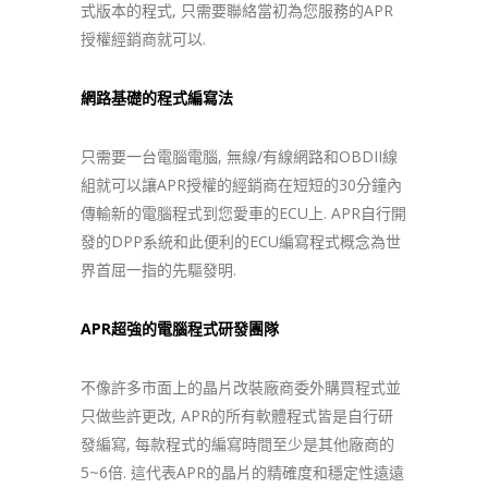
式版本的程式, 只需要聯絡當初為您服務的APR
授權經銷商就可以.
網路基礎的程式編寫法
只需要一台電腦電腦, 無線/有線網路和OBDII線
組就可以讓APR授權的經銷商在短短的30分鐘內
傳輸新的電腦程式到您愛車的ECU上. APR自行開
發的DPP系統和此便利的ECU編寫程式概念為世
界首屈一指的先驅發明.
APR超強的電腦程式研發團隊
不像許多市面上的晶片改裝廠商委外購買程式並
只做些許更改, APR的所有軟體程式皆是自行研
發編寫, 每款程式的編寫時間至少是其他廠商的
5~6倍. 這代表APR的晶片的精確度和穩定性遠遠