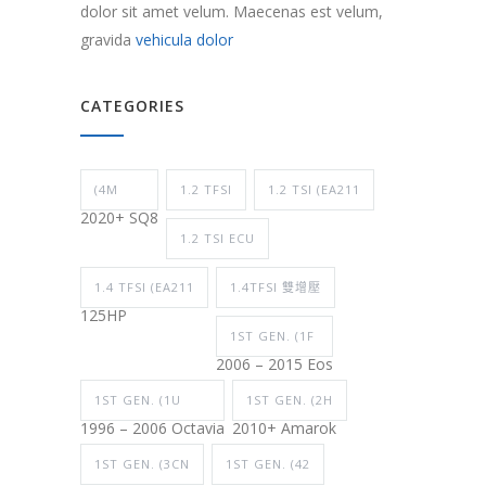
dolor sit amet velum. Maecenas est velum,
gravida
vehicula dolor
CATEGORIES
(4M
1.2 TFSI
1.2 TSI (EA211
2020+ SQ8
1.2 TSI ECU
1.4 TFSI (EA211
1.4TFSI 雙增壓
125HP
1ST GEN. (1F
2006 – 2015 Eos
1ST GEN. (1U
1ST GEN. (2H
1996 – 2006 Octavia
2010+ Amarok
1ST GEN. (3CN
1ST GEN. (42