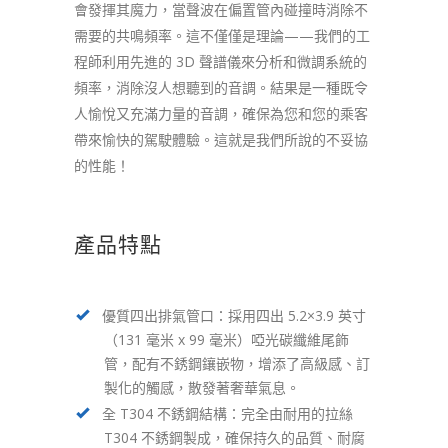
會發揮其魔力，當聲波在偏置管內碰撞時消除不
需要的共鳴頻率。這不僅僅是理論——我們的工
程師利用先進的 3D 聲譜儀來分析和微調系統的
頻率，消除沒人想聽到的音調。結果是一種既令
人愉悅又充滿力量的音調，確保為您和您的乘客
帶來愉快的駕駛體驗。這就是我們所說的不妥協
的性能！
產品特點
優質四出排氣管口：採用四出 5.2×3.9 英寸
（131 毫米 x 99 毫米）啞光碳纖維尾飾
管，配有不銹鋼鑲嵌物，增添了高級感、訂
製化的觸感，散發著奢華氣息。
全 T304 不銹鋼結構：完全由耐用的拉絲
T304 不銹鋼製成，確保持久的品質、耐腐