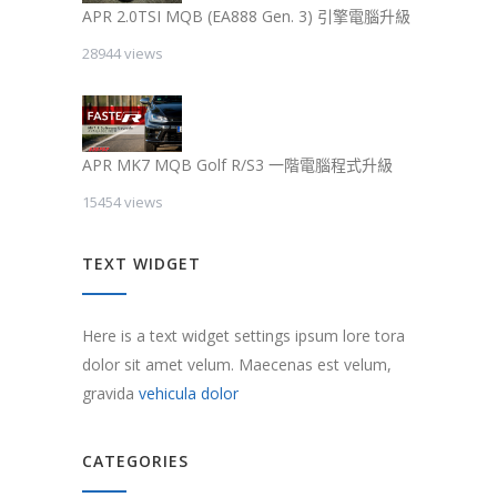
APR 2.0TSI MQB (EA888 Gen. 3) 引擎電腦升級
28944 views
APR MK7 MQB Golf R/S3 一階電腦程式升級
15454 views
TEXT WIDGET
Here is a text widget settings ipsum lore tora
dolor sit amet velum. Maecenas est velum,
gravida
vehicula dolor
CATEGORIES