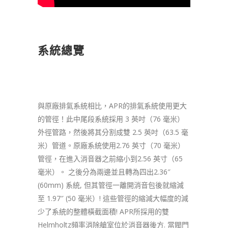
系統總覽
與原廠排氣系統相比，APR的排氣系統使用更大
的管徑！此中尾段系統採用 3 英吋（76 毫米）
外徑管路，然後將其分割成雙 2.5 英吋（63.5 毫
米）管道。原廠系統使用2.76 英寸（70 毫米）
管徑，在進入消音器之前縮小到2.56 英寸（65
毫米）。 之後分為兩邊並且轉為四出2.36″
(60mm) 系統, 但其管徑一離開消音包後就縮減
至 1.97″ (50 毫米）! 這些管徑的縮減大幅度的減
少了系統的整體橫截面積! APR所採用的雙
Helmholtz頻率消除艙室位於消音器後方. 當閥門