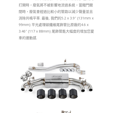
打開時，廢氣將不被影響地流過系統，當閥門關
閉時，廢氣會經過比較小的管路以減少聲量並且
消除共鳴平率. 最後, 我們的5.2 x 3.9″ (131mm x
99mm) 平光處理碳纖維尾飾管比原廠的4.6 x
3.46″ (117 x 88mm) 尾飾管能大幅度的增加您愛
車的運動感.