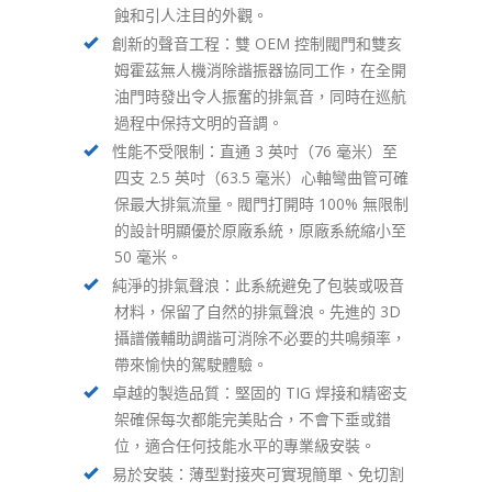
蝕和引人注目的外觀。
創新的聲音工程：雙 OEM 控制閥門和雙亥
姆霍茲無人機消除諧振器協同工作，在全開
油門時發出令人振奮的排氣音，同時在巡航
過程中保持文明的音調。
性能不受限制：直通 3 英吋（76 毫米）至
四支 2.5 英吋（63.5 毫米）心軸彎曲管可確
保最大排氣流量。閥門打開時 100% 無限制
的設計明顯優於原廠系統，原廠系統縮小至
50 毫米。
純淨的排氣聲浪：此系統避免了包裝或吸音
材料，保留了自然的排氣聲浪。先進的 3D
攝譜儀輔助調諧可消除不必要的共鳴頻率，
帶來愉快的駕駛體驗。
卓越的製造品質：堅固的 TIG 焊接和精密支
架確保每次都能完美貼合，不會下垂或錯
位，適合任何技能水平的專業級安裝。
易於安裝：薄型對接夾可實現簡單、免切割