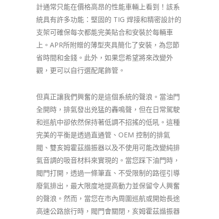
計通常只能在價格高昂的性能車輛上看到！該系
統具有許多功能：堅固的 TIG 焊接和精密設計的
支架可確保每次都能完美貼合和安裝於每輛車
上。APR所附贈的薄型夾具簡化了安裝，為您節
省時間和金錢。此外，如果您希望將來改變外
觀，更可以自行選配尾飾管。
但真正讓我們興奮的是這個系統的聲浪。當油門
全開時，排氣發出兇猛的轟鳴聲，但在日常駕駛
和巡航中卻依然保持著低調不招搖的低吼。這種
完美的平衡是透過直通管、OEM 控制的排氣
閥、雙亥姆霍茲諧振器以及不使用可能改變純排
氣音調的吸音材料來實現的。當您踩下油門時，
閥門打開，透過一條筆直、不受限制的路徑引導
廢氣排出，最大限度地提高動力並保留令人興奮
的聲浪。然而，當您在市內周圍巡航或開始長途
高速公路旅行時，閥門會關閉，亥姆霍茲諧振器