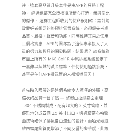
往，這套高品質升級套件是由APR的狂熱工程
師， 經過總部完全授權後所精心打造，無與倫比
的傑作。 這群工程師收到的使命很明確：設計駕
駛愛好者想要的終極排氣管系統。必須優先考慮
品質、風格、聲音和功能，同時維持其易於使用
且價格實惠。APR的團隊為了這個專案投入了大
量的努力和數月的開發時間。結果呢？ 該系統為
市面上所有的 MK8 Golf R 中尾排氣系統設定了
一套難以超越的黃金標準，任何使用過該系統，
甚至是任何APR排氣管的人都知道原因！
首先映入眼簾的是這個系統令人驚嘆的外觀。高
檔次的品質一目了然 — 整體由拉絲霧面處理
T304 不銹鋼製成，配有超大的 3 英寸管路，並
優雅地分成四個 2.5 英寸出口。透過精密心軸彎
曲技術確保了排氣自由流動的設計，而啞光碳纖
維四頭尾飾管更增添了不同反響的奢華感，此設