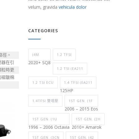
velum, gravida
vehicula dolor
CATEGORIES
(4M
1.2 TFSI
徑。 
2020+ SQ8
壓器在引
1.2 TSI (EA211
顆粒時更
的褶皺棉
1.2 TSI ECU
1.4 TFSI (EA211
125HP
1.4TFSI 雙增壓
1ST GEN. (1F
2006 – 2015 Eos
1ST GEN. (1U
1ST GEN. (2H
1996 – 2006 Octavia
2010+ Amarok
1ST GEN. (3CN
1ST GEN. (42