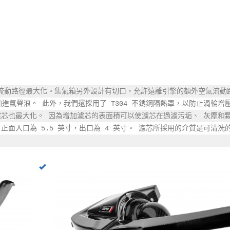
流動路徑最大化。集氣箱另外設計有切口，允許遠離引擎的額外空氣流動路
進氣聲浪。 此外，我們還採用了 T304 不銹鋼隔熱罩，以防止渦輪增
濾芯也最大化。 因為增加濾芯的表面積可以使濾芯在過濾污垢、 灰塵和
 正面入口為 5.5 英寸，出口為 4 英寸。 濾芯所採用的介質是可清洗