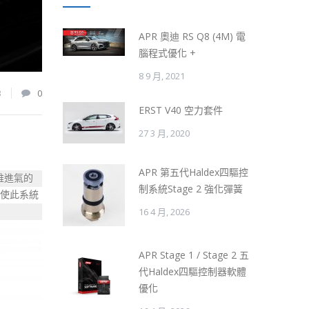
APR 奧迪 RS Q8 (4M) 電
腦程式優化 +
8 9 月, 2021
3
0
ERST V40 空力套件
27 3 月, 2020
APR 第五代Haldex四驅控
纖維進氣的
制系統Stage 2 強化彈簧
，使此系統
16 4 月, 2026
APR Stage 1 / Stage 2 五
代Haldex四驅控制器軟體
優化