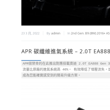
23 3 月, 2022
By
admin
In
2nd Gen. B9 (8W) 2016+ A5
APR 碳纖維進氣系統 – 2.0T EA88
APR很榮幸的在此推出對應搭載奧迪 2.0T EA888 Gen
流量比原廠的進氣系統高 46%， 有效降低了增壓流失
成為您能確實感受到的簡易升級方案。