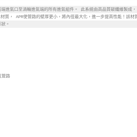
前端進氣口至渦輪進氣端的所有進氣組件。 此系統由高品質碳纖維製成，
材質， APR使管路的壁厚更小，將內徑最大化，進一步提高性能！該材
形狀。
氣管路