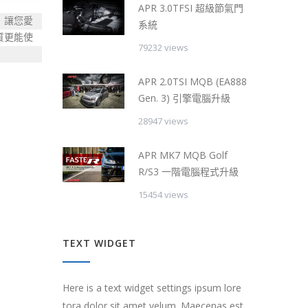
APR 3.0TFSI 超級節氣門
 讓您愛
系統
質更能使
79232 views
APR 2.0TSI MQB (EA888
Gen. 3) 引擎電腦升級
28947 views
APR MK7 MQB Golf
R/S3 一階電腦程式升級
15454 views
TEXT WIDGET
Here is a text widget settings ipsum lore
tora dolor sit amet velum. Maecenas est