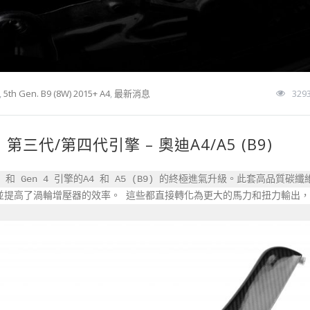
,
5th Gen. B9 (8W) 2015+ A4
,
最新消息
329
8 第三代/第四代引擎 – 奧迪A4/A5 (B9)
 3 和 Gen 4 引擎的A4 和 A5 (B9) 的終極進氣升級。此套高品質碳
，並提高了渦輪增壓器的效率。 這些都直接轉化為更大的馬力和扭力輸出