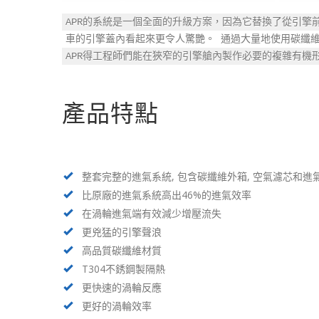
APR的系統是一個全面的升級方案，因為它替換了從引擎
車的引擎蓋內看起來更令人驚艷。 通過大量地使用碳纖維
APR得工程師們能在狹窄的引擎艙內製作必要的複雜有機
產品特點
整套完整的進氣系統, 包含碳纖維外箱, 空氣濾芯和進
比原廠的進氣系統高出46%的進氣效率
在渦輪進氣端有效減少增壓流失
更兇猛的引擎聲浪
高品質碳纖維材質
T304不銹鋼製隔熱
更快速的渦輪反應
更好的渦輪效率