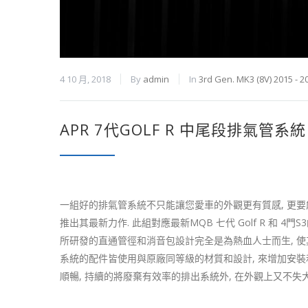
4 10 月, 2018
By
admin
In
3rd Gen. MK3 (8V) 2015 - 2
APR 7代GOLF R 中尾段排氣管系統
一組好的排氣管系統不只能讓您愛車的外觀更有質感, 更要
推出其最新力作. 此組對應最新MQB 七代 Golf R 和 
所研發的直通管徑和消音包設計完全是為熱血人士而生, 使其
系統的配件皆使用與原廠同等級的材質和設計, 來增加安裝和移
順暢, 持續的將廢棄有效率的排出系統外, 在外觀上又不失大