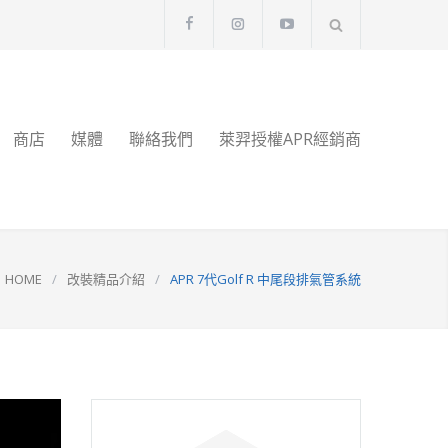
商店
媒體
聯絡我們
萊羿授權APR經銷商
HOME
/
改裝精品介紹
/
APR 7代Golf R 中尾段排氣管系統