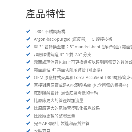
產品特性
T304 不銹鋼結構
Argon-back-purged (
氬
反衝) TIG 焊接技術
單 3″ 管轉換至雙 2.5″ mandrel-bent (頂桿彎曲) 霧
超級順暢鑄造 3″ 至雙 2.5″ 分支
霧面處理消音包加上可更換選項以達到所需要的聲浪
霧面處理 4″ 斜面切削尾飾管 (可更換)
OEM 原廠樣式夾具和Torca AccuSeal T304尾飾管束
直接對應原廠或是APR頭段系統 (包含所需的轉接座)
底部隱藏設計, 適合底盤降低的車輛
比原廠更大的管徑增加流量
比原廠更大的尾飾管徑強化視覺效果
比原廠更輕的整體重量
完全APR設計, 製造和品質控管
安裝容易