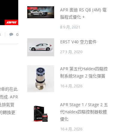
APR 奧迪 RS Q8 (4M) 電
腦程式優化 +
8 9 月, 2021
4
0
ERST V40 空力套件
27 3 月, 2020
APR 第五代Haldex四驅控
制系統Stage 2 強化彈簧
16 4 月, 2026
榮幸的在此
成. APR
APR Stage 1 / Stage 2 五
此排氣管
代Haldex四驅控制器軟體
量的轉換更
優化
16 4 月, 2026