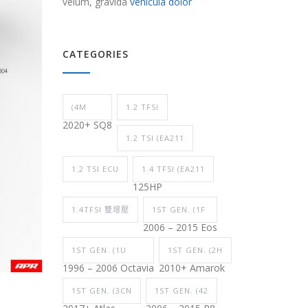
velum, gravida
vehicula dolor
CATEGORIES
(4M
1.2 TFSI
2020+ SQ8
1.2 TSI (EA211
1.2 TSI ECU
1.4 TFSI (EA211
125HP
1.4TFSI 雙增壓
1ST GEN. (1F
2006 – 2015 Eos
1ST GEN. (1U
1ST GEN. (2H
1996 – 2006 Octavia
2010+ Amarok
1ST GEN. (3CN
1ST GEN. (42