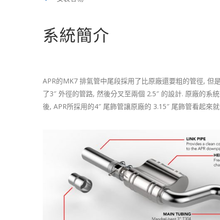
系統簡介
APR的MK7 排氣管中尾段採用了比原廠還要粗的管徑, 但是卻比原
了3″ 外徑的管路, 然後分叉至兩個 2.5″ 的設計. 原廠的系
後, APR所採用的4″ 尾飾管讓原廠的 3.15″ 尾飾管看起來