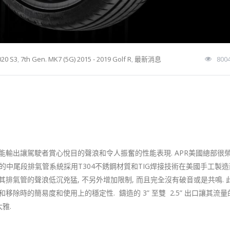
020 S3
,
7th Gen. MK7 (5G) 2015 - 2019 Golf R
,
最新消息
800
能輸出讓駕駛者賞心悅目的聲浪和令人振奮的性能表現. APR美國總部很
4門S3的中尾段排氣管系統採用T304不銹鋼材質和TIG焊接技術在美國手工製造而
排氣管的聲浪低沉兇猛, 不另外增加限制, 而且完全沒有破音或是共鳴. 
除時的簡易度和使用上的穩定性. 鑄造的 3” 至雙 2.5” 出口讓其流
雅.