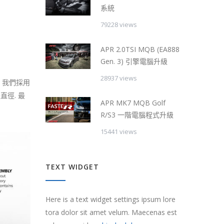
系統
79228 views
APR 2.0TSI MQB (EA888
Gen. 3) 引擎電腦升級
28937 views
. 我們採用
直徑. 最
APR MK7 MQB Golf
R/S3 一階電腦程式升級
15441 views
TEXT WIDGET
Here is a text widget settings ipsum lore
tora dolor sit amet velum. Maecenas est