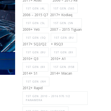
2017+ Atlas
2006 – 2015 R8
1ST GEN. (4L
1ST GEN. (565
2006 – 2015 Q7
2017+ Kodiaq
1ST GEN. (5L
1ST GEN. (5N
2009+ Yeti
2007 – 2015 Tiguan
1ST GEN. (5Q
1ST GEN. (8U
2017+ SQ2/Q2
+ RSQ3
1ST GEN. (8U
1ST GEN. (8X
2010+ Q3
2010+ A1
1ST GEN. (8X
1ST GEN. (95B
2014+ S1
2014+ Macan
1ST GEN. (NH
2012+ Rapid
1ST GEN. 2010 – 2016 970.1/2
PANAMERA