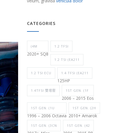
velum, gravida
vehicula dolor
CATEGORIES
(4M
1.2 TFSI
2020+ SQ8
1.2 TSI (EA211
1.2 TSI ECU
1.4 TFSI (EA211
125HP
1.4TFSI 雙增壓
1ST GEN. (1F
2006 – 2015 Eos
1ST GEN. (1U
1ST GEN. (2H
1996 – 2006 Octavia
2010+ Amarok
1ST GEN. (3CN
1ST GEN. (42