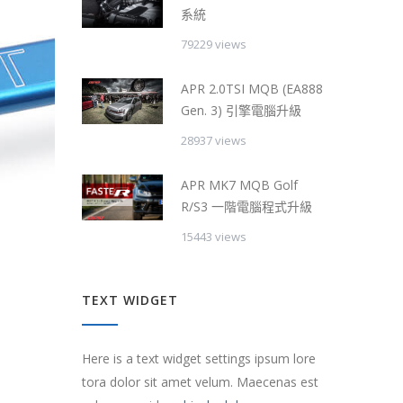
系統
79229 views
APR 2.0TSI MQB (EA888
Gen. 3) 引擎電腦升級
28937 views
APR MK7 MQB Golf
R/S3 一階電腦程式升級
15443 views
TEXT WIDGET
Here is a text widget settings ipsum lore
tora dolor sit amet velum. Maecenas est