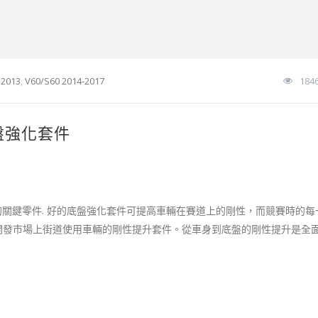
 2013
,
V60/S60 2014-2017
184
) 底盤強化套件
鍵零件. 好的底盤強化套件可提高車輛在賽道上的剛性，而競​​賽時的每
反饋來開發市場上街道使用車輛的剛性提升套件。從車身到底盤的剛性提升是全