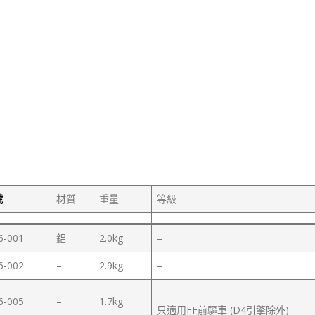
號
材質
重量
等級
6-001
鋁
2.0kg
–
6-002
–
2.9kg
–
6-005
–
1.7kg
只適用FF前驅車 (D4引擎除外)