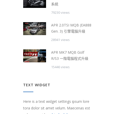
系統
79230 views
APR 2.0TSI MQB (EA888
Gen. 3) 引擎電腦升級
28941 views
APR MK7 MQB Golf
R/S3 一階電腦程式升級
15446 views
TEXT WIDGET
Here is a text widget settings ipsum lore
tora dolor sit amet velum. Maecenas est