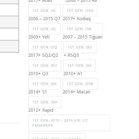
2017+ Atlas
2006 – 2015 R8
1ST GEN. (4L
1ST GEN. (565
2006 – 2015 Q7
2017+ Kodiaq
1ST GEN. (5L
1ST GEN. (5N
2009+ Yeti
2007 – 2015 Tiguan
1ST GEN. (5Q
1ST GEN. (8U
2017+ SQ2/Q2
+ RSQ3
1ST GEN. (8U
1ST GEN. (8X
2010+ Q3
2010+ A1
1ST GEN. (8X
1ST GEN. (95B
2014+ S1
2014+ Macan
1ST GEN. (NH
2012+ Rapid
1ST GEN. 2010 – 2016 970.1/2
PANAMERA