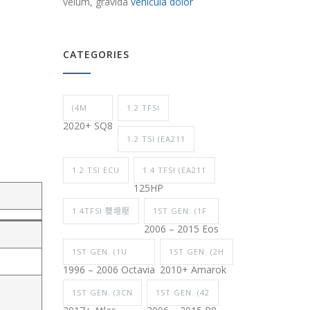
velum, gravida
vehicula dolor
CATEGORIES
(4M
1.2 TFSI
2020+ SQ8
1.2 TSI (EA211
1.2 TSI ECU
1.4 TFSI (EA211
125HP
1.4TFSI 雙增壓
1ST GEN. (1F
2006 – 2015 Eos
1ST GEN. (1U
1ST GEN. (2H
1996 – 2006 Octavia
2010+ Amarok
1ST GEN. (3CN
1ST GEN. (42