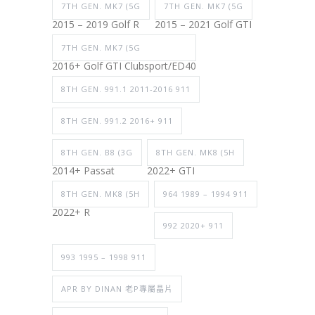
7TH GEN. MK7 (5G
7TH GEN. MK7 (5G
2015 – 2019 Golf R
2015 – 2021 Golf GTI
7TH GEN. MK7 (5G
2016+ Golf GTI Clubsport/ED40
8TH GEN. 991.1 2011-2016 911
8TH GEN. 991.2 2016+ 911
8TH GEN. B8 (3G
8TH GEN. MK8 (5H
2014+ Passat
2022+ GTI
8TH GEN. MK8 (5H
964 1989 – 1994 911
2022+ R
992 2020+ 911
993 1995 – 1998 911
APR BY DINAN 老P專屬晶片