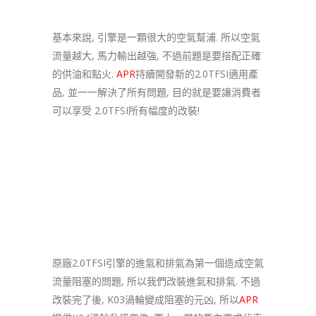
基本來說, 引擎是一顆很大的空氣幫浦. 所以空氣
流量越大, 馬力輸出越強, 不過前題是要搭配正確
的供油和點火.
APR
持續開發新的2.0TFSI適用產
品, 並一一解決了所有問題, 目的就是要讓消費者
可以享受 2.0TFSI所有幅度的改裝!
原廠2.0TFSI引擎的進氣和排氣為第一個造成空氣
流量阻塞的問題, 所以我們改裝進氣和排氣. 不過
改裝完了後, K03渦輪變成阻塞的元凶, 所以
APR