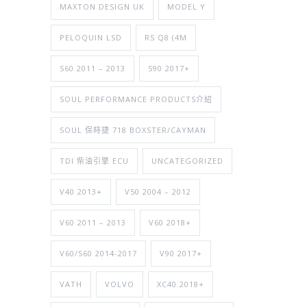
MAXTON DESIGN UK
MODEL Y
PELOQUIN LSD
RS Q8 (4M
S60 2011 – 2013
S90 2017+
SOUL PERFORMANCE PRODUCTS介紹
SOUL 保時捷 718 BOXSTER/CAYMAN
TDI 柴油引擎 ECU
UNCATEGORIZED
V40 2013+
V50 2004 – 2012
V60 2011 – 2013
V60 2018+
V60/S60 2014-2017
V90 2017+
VATH
VOLVO
XC40 2018+