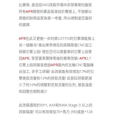
比賽車, 是目前VAG改裝市場中非常專業的廠家.
所有
APR
開發的產品皆源自於賽道上, 不過都以
原廠的耐用品質為第一考量, 所以絕對是您最好
的選擇.
APR
在此又更進一步的將2.0TFSI的引擎潛能推上
另一個層次! 推出業界領先的高精密度CNC加工
研磨引擎上段! 現在您可以將愛車的引擎上段寄
回
APR
, 享受塞車團隊等級的專業改裝!
APR
2.T
引擎上段研磨皆透過
APR
廠內的五軸CNC電腦機
台加工, 非手工研磨! 此改裝能有效增加17%的引
擎進氣流量和12%的排氣流量! 此氣缸研磨更減
少了約10%的增壓對空氣流量的比列, 進氣溫度
和回壓也相對減少
此改裝適用於BPY, AXX和BWA Stage 3 以上的
改裝幅度! 可以有效增加70+馬力 (98)或是+126