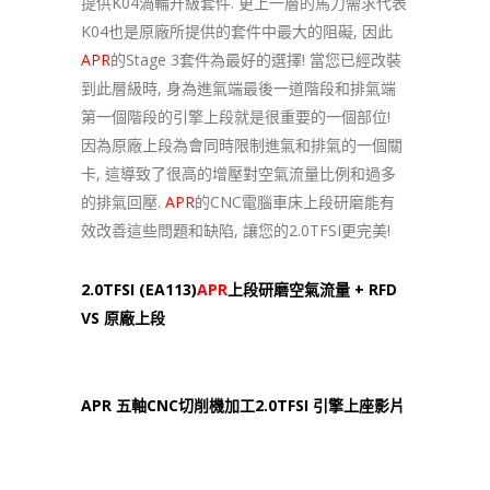
提供K04渦輪升級套件. 更上一層的馬力需求代表
K04也是原廠所提供的套件中最大的阻礙, 因此
APR
的Stage 3套件為最好的選擇! 當您已經改裝
到此層級時, 身為進氣端最後一道階段和排氣端
第一個階段的引擎上段就是很重要的一個部位!
因為原廠上段為會同時限制進氣和排氣的一個關
卡, 這導致了很高的增壓對空氣流量比例和過多
的排氣回壓.
APR
的CNC電腦車床上段研磨能有
效改善這些問題和缺陷, 讓您的2.0TFSI更完美!
2.0TFSI (EA113)
APR
上段研磨空氣流量 + RFD
VS 原廠上段
APR 五軸CNC切削機加工2.0TFSI 引擎上座影片