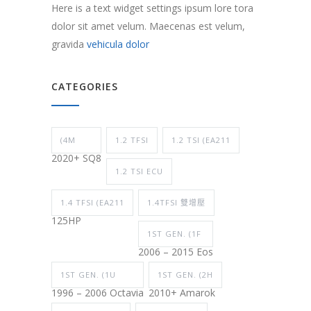
Here is a text widget settings ipsum lore tora
dolor sit amet velum. Maecenas est velum,
gravida
vehicula dolor
CATEGORIES
(4M
1.2 TFSI
1.2 TSI (EA211
2020+ SQ8
1.2 TSI ECU
1.4 TFSI (EA211
1.4TFSI 雙增壓
125HP
1ST GEN. (1F
2006 – 2015 Eos
1ST GEN. (1U
1ST GEN. (2H
1996 – 2006 Octavia
2010+ Amarok