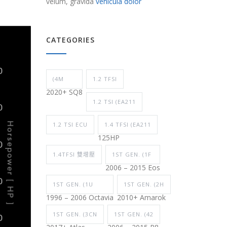
velum, gravida
vehicula dolor
CATEGORIES
(4M
1.2 TFSI
2020+ SQ8
1.2 TSI (EA211
1.2 TSI ECU
1.4 TFSI (EA211
125HP
1.4TFSI 雙增壓
1ST GEN. (1F
2006 – 2015 Eos
1ST GEN. (1U
1ST GEN. (2H
1996 – 2006 Octavia
2010+ Amarok
1ST GEN. (3CN
1ST GEN. (42