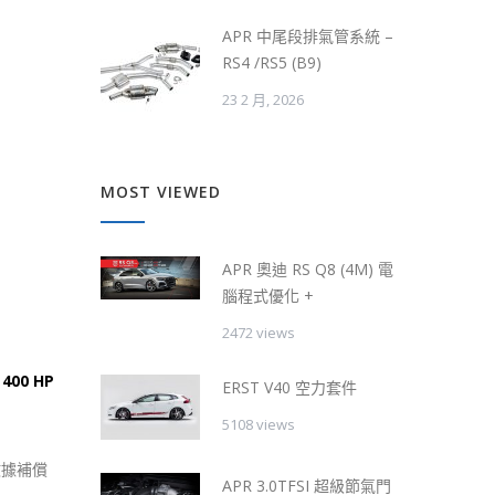
APR 中尾段排氣管系統 –
RS4 /RS5 (B9)
23 2 月, 2026
MOST VIEWED
APR 奧迪 RS Q8 (4M) 電
腦程式優化 +
2472 views
至
400 HP
ERST V40 空力套件
5108 views
數據補償
APR 3.0TFSI 超級節氣門