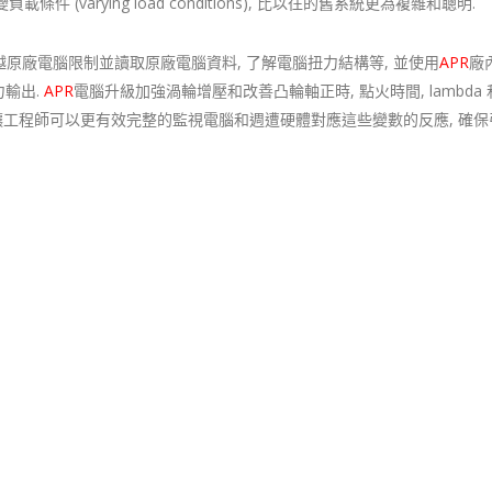
les)和可變負載條件 (varying load conditions), 比以往的舊系統更為複雜和聰明.
原廠電腦限制並讀取原廠電腦資料, 了解電腦扭力結構等, 並使用
APR
廠
輸出.
APR
電腦升級加強渦輪增壓和改善凸輪軸正時, 點火時間, lambda
讓工程師可以更有效完整的監視電腦和週遭硬體對應這些變數的反應, 確