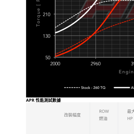
APR 性能測試數據
ROW
最
改裝幅度
燃油
HP