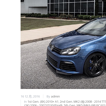
16 12 月, 2016
By
admin
In
1st Gen. (8X) 2010+ A1
,
2nd Gen. MK2 (8J) 2008 - 2014 TT
(1K) 2006 - 2007 ED30/Pirelli
,
5th Gen. MK5/MK6 (6R/6C/61)