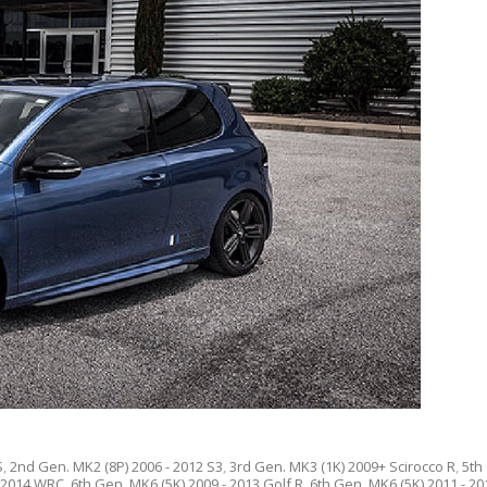
S
,
2nd Gen. MK2 (8P) 2006 - 2012 S3
,
3rd Gen. MK3 (1K) 2009+ Scirocco R
,
5th
 2014 WRC
,
6th Gen. MK6 (5K) 2009 - 2013 Golf R
,
6th Gen. MK6 (5K) 2011 - 2