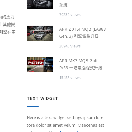
系統
79232 views
內的馬力
 和其他變
APR 2.0TSI MQB (EA888
保引擎在更
Gen. 3) 引擎電腦升級
28943 views
APR MK7 MQB Golf
R/S3 一階電腦程式升級
15453 views
TEXT WIDGET
Here is a text widget settings ipsum lore
tora dolor sit amet velum. Maecenas est