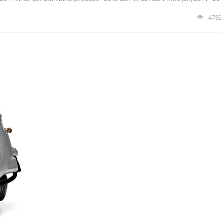
478
2.0T車種改裝Turbo TTE420渦輪)!