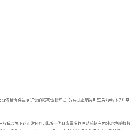
Engineer渦輪套件量身訂做的精密電腦程式. 改裝此電腦後引擎馬力輸出提升
電腦在各種環境下的正常運作. 此新一代原廠電腦管理系統擁有內建環境變數