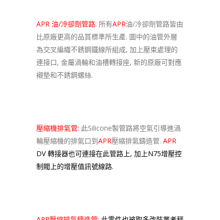
APR 油/冷卻劑管路:
所有
APR
油/冷卻劑管路皆由
比原廠更高的品質標準所生產. 圖中的油管外層
為交叉編織不銹鋼鐵線所組成, 加上壓束處理的
連接口, 金屬渦輪和油槽轉接座, 新的原廠可對應
襯墊和不銹鋼螺絲.
壓縮機排氣管:
此Silicone製管路將空氣引導進渦
輪壓縮機的排氣口到
APR
壓縮排氣鑄造管.
APR
DV 轉接器也可連接在此管路上, 加上N75增壓控
制閥上的增壓值訊號線路.
APR壓縮排氣鑄造管:
此零件也被取多改裝業者稱