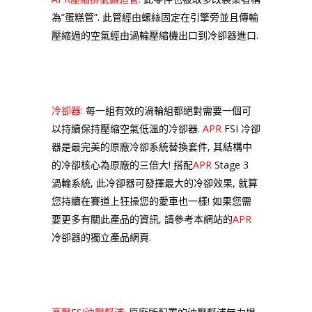
為”蛋糕管”. 此管經由螺絲固定在引擎旁並且傳輸
壓縮過的空氣經由渦輪壓縮機出口到冷卻器進口.
冷卻器:
每一組有效的渦輪組都絕對需要一個可
以持續保持壓縮空氣低溫的冷卻器.
APR
FSI 冷卻
器是最完美的原廠冷卻系統替換套件, 其結構中
的冷卻核心為原廠的三倍大! 搭配
APR
Stage 3
渦輪系統, 此冷卻器可發揮最大的冷卻效果, 就算
您持續在賽道上狂操您的愛車也一樣! 如果您需
要更多有關此產品的資訊, 請參考本網站的
APR
冷卻器的獨立產品網頁.