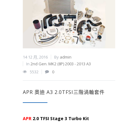
14 12 月, 2016
By
admin
In
2nd Gen. MK2 (8P) 2003 - 2013 A3
5532
0
APR 奧迪 A3 2.0TFSI三階渦輪套件
APR
2.0 TFSI Stage 3 Turbo Kit