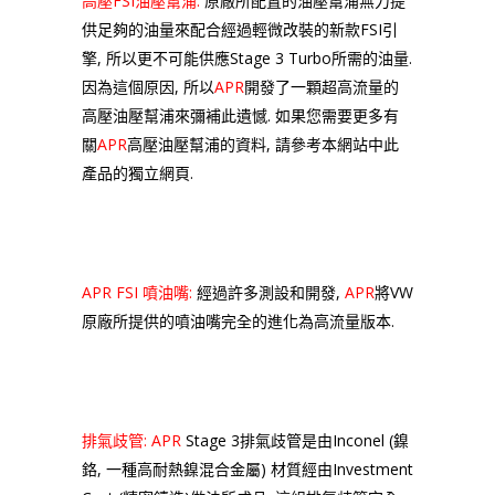
高壓FSI油壓幫浦:
原廠所配置的油壓幫浦無力提
供足夠的油量來配合經過輕微改裝的新款FSI引
擎, 所以更不可能供應Stage 3 Turbo所需的油量.
因為這個原因, 所以
APR
開發了一顆超高流量的
高壓油壓幫浦來彌補此遺憾. 如果您需要更多有
關
APR
高壓油壓幫浦的資料, 請參考本網站中此
產品的獨立網頁.
APR FSI 噴油嘴:
經過許多測設和開發,
APR
將VW
原廠所提供的噴油嘴完全的進化為高流量版本.
排氣歧管:
APR
Stage 3排氣歧管是由Inconel (
鎳
鉻, 一種高耐熱鎳混合金屬)
材質經由Investment