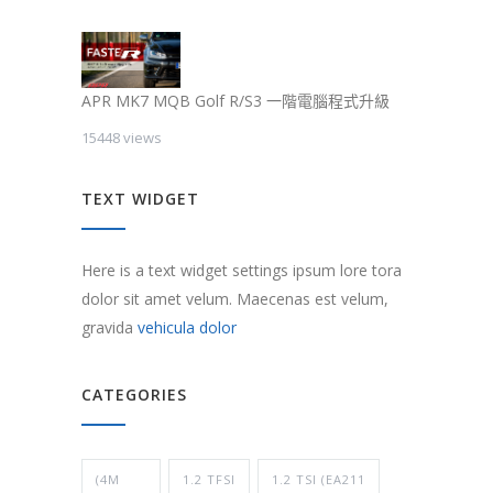
APR MK7 MQB Golf R/S3 一階電腦程式升級
15448 views
TEXT WIDGET
Here is a text widget settings ipsum lore tora
dolor sit amet velum. Maecenas est velum,
gravida
vehicula dolor
CATEGORIES
(4M
1.2 TFSI
1.2 TSI (EA211