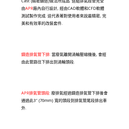
Cast (精密鑄造)做法所成品. 這組排氣歧管完全
由
APR
廠內自行設計, 經由CAD軟體和CFD軟體
測試製作完成. 這代表著對使用者來說最精密, 完
美和有效率的改裝套件.
鑄造排氣管下排:
當廢氣離開渦輪壓縮機後, 會經
由此管路往下排出到渦輪頭段.
APR排氣管頭段:
廢排氣經過鑄造排氣管下排後會
通過此3″ (70mm) 寬的頭段到排氣管尾段排出車
外.