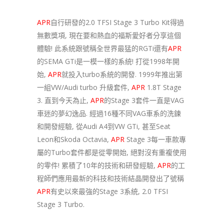
APR
自行研發的2.0 TFSI Stage 3 Turbo Kit得過
無數獎項, 現在要和熱血的福斯愛好者分享這個
體驗! 此系統跟號稱全世界最猛的RGTi還有
APR
的SEMA GTi是一模一樣的系統! 打從1998年開
始,
APR
就投入turbo系統的開發. 1999年推出第
一組VW/Audi turbo 升級套件,
APR
1.8T Stage
3. 直到今天為止,
APR
的Stage 3套件一直是VAG
車迷的夢幻逸品. 經過16種不同VAG車系的洗鍊
和開發經驗, 從Audi A4到VW GTi, 甚至Seat
Leon和Skoda Octavia,
APR
Stage 3每一車款專
屬的Turbo套件都是從零開始, 絕對沒有重複使用
的零件! 累積了10年的技術和研發經驗,
APR
的工
程師們應用最新的科技和技術結晶開發出了號稱
APR
有史以來最強的Stage 3系統, 2.0 TFSI
Stage 3 Turbo.