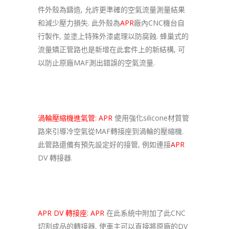
件外殼為鑄造, 允許更準確的空氣流量測量結果
和減少壓力損失. 此外殼為
APR
廠內CNC機台自
行製作, 並塗上特殊外漆處理以防腐蝕. 蜂巢式的
流量矯正管路也是新增在此套件上的新結構, 可
以防止原廠MAF測出錯誤的空氣流量.
渦輪壓縮機進氣管:
APR
使用強化silicone材質管
路來引導冷空氣從MAF轉接座到渦輪的壓縮機.
此管路還備有預先設定好的接管, 例如連接
APR
DV 轉接器.
APR DV 轉接座:
APR
在此系統中附加了此CNC
切割成品的轉接器, 使車主可以直接將原廠的DV