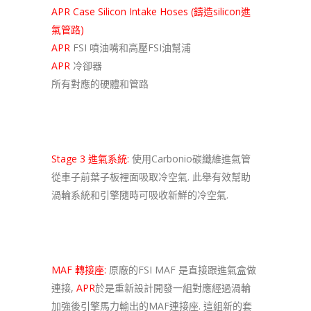
APR Case Silicon Intake Hoses (鑄造silicon進
氣管路)
APR
FSI 噴油嘴和高壓FSI油幫浦
APR
冷卻器
所有對應的硬體和管路
Stage 3 進氣系統:
使用Carbonio碳纖維進氣管
從車子前葉子板裡面吸取冷空氣. 此舉有效幫助
渦輪系統和引擎隨時可吸收新鮮的冷空氣.
MAF 轉接座:
原廠的FSI MAF 是直接跟進氣盒做
連接,
APR
於是重新設計開發一組對應經過渦輪
加強後引擎馬力輸出的MAF連接座. 這組新的套