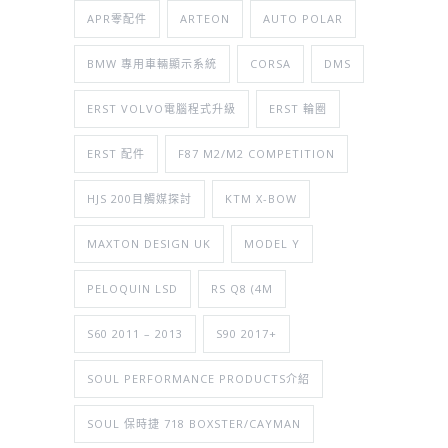
APR零配件
ARTEON
AUTO POLAR
BMW 專用車輛顯示系統
CORSA
DMS
ERST VOLVO電腦程式升級
ERST 輪圈
ERST 配件
F87 M2/M2 COMPETITION
HJS 200目觸媒探討
KTM X-BOW
MAXTON DESIGN UK
MODEL Y
PELOQUIN LSD
RS Q8 (4M
S60 2011 – 2013
S90 2017+
SOUL PERFORMANCE PRODUCTS介紹
SOUL 保時捷 718 BOXSTER/CAYMAN