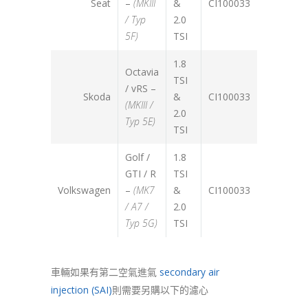
Seat
–
(MKIII
&
CI100033
/ Typ
2.0
5F)
TSI
1.8
Octavia
TSI
/ vRS –
Skoda
&
CI100033
(MKIII /
2.0
Typ 5E)
TSI
Golf /
1.8
GTI / R
TSI
Volkswagen
–
(MK7
&
CI100033
/ A7 /
2.0
Typ 5G)
TSI
車輛如果有第二空氣進氣
secondary air
injection (SAI)
則需要另購以下的濾心