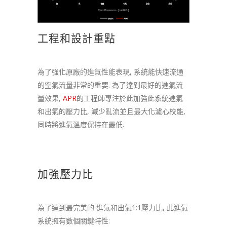
工程和設計重點
為了強化原廠的進氣性能表現, 系統能快速流通
的空氣流量非常的重要. 為了達到最好的進氣流
量效果,
APR
的工程師專注於此加強此系統進氣
和出氣的壓力比, 減少亂流並且最大化濾心校能,
同時將進氣溫度保持在最低.
加強壓力比
為了達到最完美的 進氣和出氣1:1壓力比, 此進氣
系統擁有數個關鍵特性: