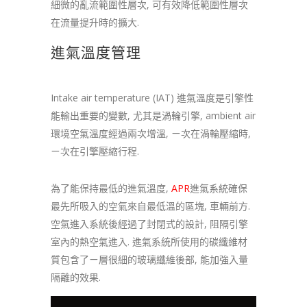
細微的亂流範圍性層次, 可有效降低範圍性層次
在流量提升時的擴大.
進氣溫度管理
Intake air temperature (IAT) 進氣溫度是引擎性
能輸出重要的變數, 尤其是渦輪引擎, ambient air
環境空氣溫度經過兩次增溫, ㄧ次在渦輪壓縮時,
ㄧ次在引擎壓縮行程.
為了能保持最低的進氣溫度,
APR
進氣系統確保
最先所吸入的空氣來自最低溫的區塊, 車輛前方.
空氣進入系統後經過了封閉式的設計, 阻隔引擎
室內的熱空氣進入. 進氣系統所使用的碳纖維材
質包含了ㄧ層很細的玻璃纖維後部, 能加強入量
隔離的效果.