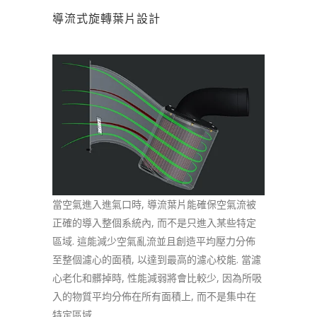
導流式旋轉葉片設計
當空氣進入進氣口時, 導流葉片能確保空氣流被
正確的導入整個系統內, 而不是只進入某些特定
區域. 這能減少空氣亂流並且創造平均壓力分佈
至整個濾心的面積, 以達到最高的濾心校能. 當濾
心老化和髒掉時, 性能減弱將會比較少, 因為所吸
入的物質平均分佈在所有面積上, 而不是集中在
特定區域.