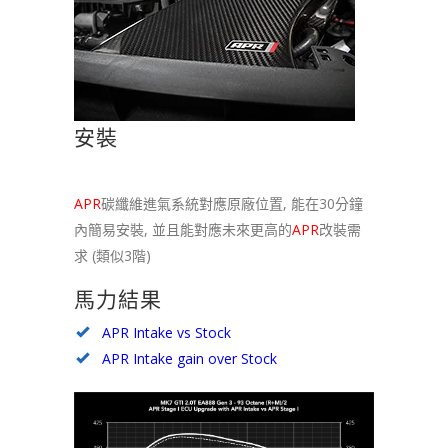
安裝
APR
碳纖維進氣系統對應原廠位置, 能在30分鐘
內簡易安裝, 並且能對應未來更高的
APR
改裝需
求 (類似3階)
馬力結果
APR Intake vs Stock
APR Intake gain over Stock