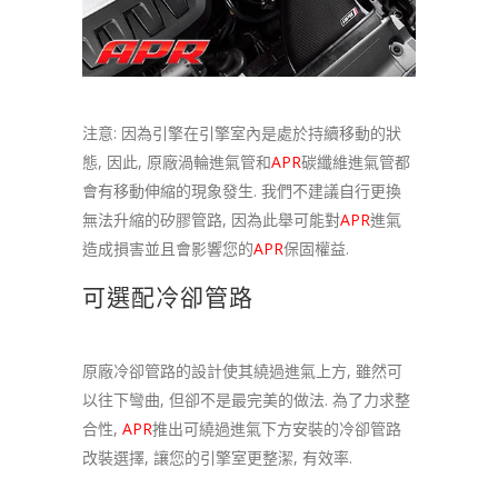
注意: 因為引擎在引擎室內是處於持續移動的狀
態, 因此, 原廠渦輪進氣管和
APR
碳纖維進氣管都
會有移動伸縮的現象發生. 我們不建議自行更換
無法升縮的矽膠管路, 因為此舉可能對
APR
進氣
造成損害並且會影響您的
APR
保固權益.
可選配冷卻管路
原廠冷卻管路的設計使其繞過進氣上方, 雖然可
以往下彎曲, 但卻不是最完美的做法. 為了力求整
合性,
APR
推出可繞過進氣下方安裝的冷卻管路
改裝選擇, 讓您的引擎室更整潔, 有效率.