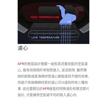
濾心
APR
的進氣設計需要一組有高流量效能的空氣濾
心, 能有效阻隔外來物質進入, 並且耐用. 雖然傳
統的紙製或是海棉材質濾心都能達到不錯的效果,
但是只有褶襉棉材質的濾心可以達到所有三種效
果. 這也要歸功於
APR
進氣的特殊渦形和導流葉片
設計, 才能確保空氣被平均的吸入濾心內.