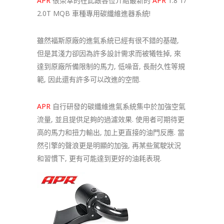
APR
很榮幸的在此跟各位介紹最新的
APR
1.8 T/
2.0T MQB 車種專用碳纖維進器系統!
雖然福斯原廠的進氣系統已經有很不錯的基礎,
但是其淺力卻因為許多設計需求而被犧牲掉, 來
達到原廠所備限制的馬力, 低噪音, 長耐久性等規
範, 因此還有許多可以改進的空間.
APR
自行研發的碳纖維進氣系統集中於加強空氣
流量, 並且提供足夠的過濾效果. 使用者可期待更
高的馬力和扭力輸出, 加上更直接的油門反應. 當
然引擎的聲浪更是明顯的加強, 再某些駕駛狀況
和習慣下, 更有可能達到更好的油耗表現.