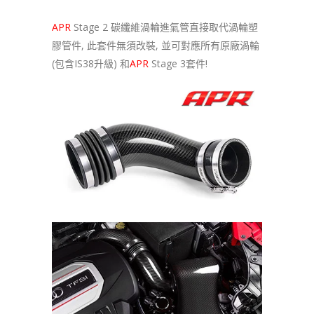
APR
Stage 2 碳纖維渦輪進氣管直接取代渦輪塑
膠管件, 此套件無須改裝, 並可對應所有原廠渦輪
(包含IS38升級) 和
APR
Stage 3套件!