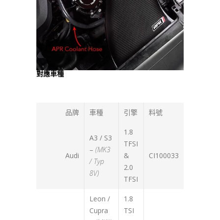
對應車種
品牌
車種
引擎
料號
1.8
A3 / S3
TFSI
–
(MK3
Audi
&
CI100033
/ Typ
2.0
8V)
TFSI
Leon /
1.8
Cupra
TSI