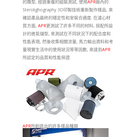
的雛型, 經過重複的組裝測試, 使用
APR
廠內的
Sterolighography 3D印製技術重新製作樣品, 來
確認產品最終的穩定性和安裝合適度. 在濾心材
質方面,
APR
更測試了許多不同的材料, 搭配所設
計的進氣儲型, 來測試在不同狀況下的配合度和
性能表現, 然後收集相關流量, 馬力輸出資料和考
量現實生活中的使用狀況等等因數, 來達到
APR
所認定的品質和性能保證.
APR
所創造出的許多樣品種類