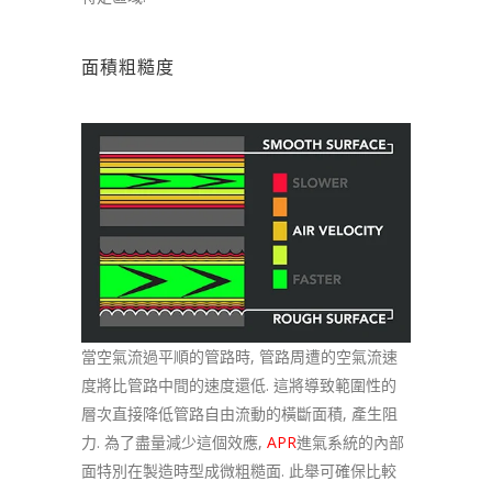
面積粗糙度
當空氣流過平順的管路時, 管路周遭的空氣流速
度將比管路中間的速度還低. 這將導致範圍性的
層次直接降低管路自由流動的橫斷面積, 產生阻
力. 為了盡量減少這個效應,
APR
進氣系統的內部
面特別在製造時型成微粗糙面. 此舉可確保比較