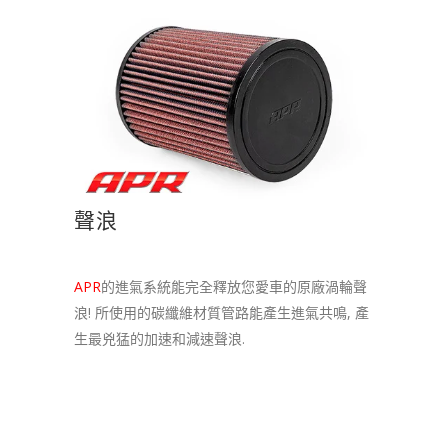
聲浪
APR
的進氣系統能完全釋放您愛車的原廠渦輪聲
浪! 所使用的碳纖維材質管路能產生進氣共鳴, 產
生最兇猛的加速和減速聲浪.