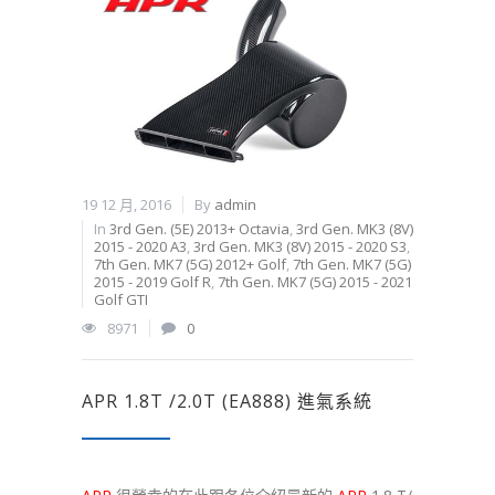
19 12 月, 2016
By
admin
In
3rd Gen. (5E) 2013+ Octavia
,
3rd Gen. MK3 (8V)
2015 - 2020 A3
,
3rd Gen. MK3 (8V) 2015 - 2020 S3
,
7th Gen. MK7 (5G) 2012+ Golf
,
7th Gen. MK7 (5G)
2015 - 2019 Golf R
,
7th Gen. MK7 (5G) 2015 - 2021
Golf GTI
8971
0
APR 1.8T /2.0T (EA888) 進氣系統