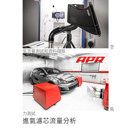
空
氣流量測試和資料擷取
馬
力測試
進氣濾芯流量分析