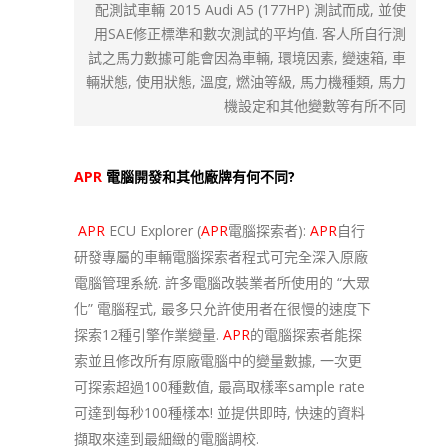
配測試車輛 2015 Audi A5 (177HP) 測試而成, 並使
用SAE修正標準和數次測試的平均值. 客人所自行測
試之馬力數據可能會因為車輛, 環境因素, 變速箱, 車
輛狀態, 使用狀態, 溫度, 燃油等級, 馬力機種類, 馬力
機設定和其他變數等有所不同
APR
電腦開發和其他廠牌有何不同?
APR
ECU Explorer (
APR
電腦探索者):
APR
自行
研發專屬的車輛電腦探索者程式可完全深入原廠
電腦管理系統. 許多電腦改裝業者所使用的 “大眾
化” 電腦程式, 最多只允許使用者在很慢的速度下
探索12種引擎作業變量.
APR
的電腦探索者能探
索並且修改所有原廠電腦中的變量數據, 一次更
可探索超過100種數值, 最高取樣率sample rate
可達到每秒100種樣本! 並提供即時, 快速的資料
擷取來達到最細緻的電腦調校.