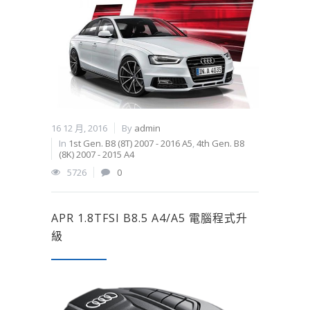
16 12 月, 2016
By
admin
In
1st Gen. B8 (8T) 2007 - 2016 A5
,
4th Gen. B8
(8K) 2007 - 2015 A4
5726
0
APR 1.8TFSI B8.5 A4/A5 電腦程式升
級