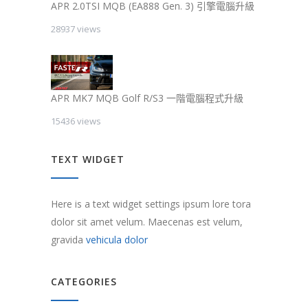
APR 2.0TSI MQB (EA888 Gen. 3) 引擎電腦升級
28937 views
APR MK7 MQB Golf R/S3 一階電腦程式升級
15436 views
TEXT WIDGET
Here is a text widget settings ipsum lore tora
dolor sit amet velum. Maecenas est velum,
gravida
vehicula dolor
CATEGORIES