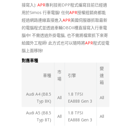
接寫入):
APR
專利技術DPP程式編寫目前已經適
用於Simos 行車電腦! 任何
APR
授權經銷商都能
經過網路連線直接進入
APR
美國伺服器抓取最新
的電腦程式並透過車輛OBDII槽直接寫入行車電
腦中! 不需透過外掛電腦, 也不需將檔案抓下來寄
給國外工程師! 此方式也可以隨時將
APR
程式從電
腦上面移除!
對應車種
變
市
車種
引擎
速
場
箱
Audi A4 (B8.5
1.8 TFSI
All
All
Typ 8K)
EA888 Gen 3
Audi A5 (B8.5
1.8 TFSI
All
All
Typ 8T)
EA888 Gen 3