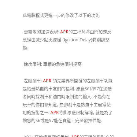
此電腦程式更進一步的修改了以下的功能:
更靈敏的加速表現:
APR
的工程師將由門加速反
應經由減少點火遲緩 (Ignition Delay)特別調整
過.
速度限制: 車輛的急速限制提高
左腳剎車:
APR
領先業界所開發的左腳剎車功能
是給最熱血的車友們的福利. 原廠S6和S7在駕駛
者同時採剎車和油門時限制油門輸入. 不過有在
玩車的你們都知道, 左腳剎車是熱血車主最常使
用的技術之一.
APR
將此原廠限制解除, 就是為了
讓您的S6或是S7能在賽道上完全發揮性能.
省油: 在油價高漲的年代,
APR
的工程師很貼心的