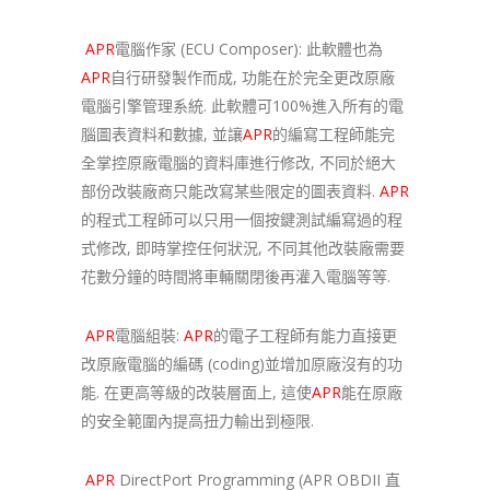
APR
電腦作家 (ECU Composer): 此軟體也為
APR
自行研發製作而成, 功能在於完全更改原廠
電腦引擎管理系統. 此軟體可100%進入所有的電
腦圖表資料和數據, 並讓
APR
的編寫工程師能完
全掌控原廠電腦的資料庫進行修改, 不同於絕大
部份改裝廠商只能改寫某些限定的圖表資料.
APR
的程式工程師可以只用一個按鍵測試編寫過的程
式修改, 即時掌控任何狀況, 不同其他改裝廠需要
花數分鐘的時間將車輛關閉後再灌入電腦等等.
APR
電腦組裝:
APR
的電子工程師有能力直接更
改原廠電腦的編碼 (coding)並增加原廠沒有的功
能. 在更高等級的改裝層面上, 這使
APR
能在原廠
的安全範圍內提高扭力輸出到極限.
APR
DirectPort Programming (APR OBDII 直