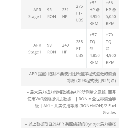
+53
+66
275
APR
95
231
HP @
HP @
FT-
Stage I
RON
HP
4,950
5,050
LBS
RPM
RPM
+57
+70
288
TQ
TQ
APR
98
243
FT-
@
@
Stage I
RON
HP
LBS
4,850
4,900
RPM
RPM
– APR 提醒: 絕對不要使用比所選擇程式還低的燃油
等級 (如98程式使用95的油)
– 最大馬力扭力增幅數據為APR所測量之數據, 而非
使用VAG原廠提供之數據. . | RON = 全世界燃油等
級 | AKI = 北美使用等級 (RON+MON)/2 Fuel
Grades
– 以上數據取自於APR 英國總部的Dynojet馬力機搭