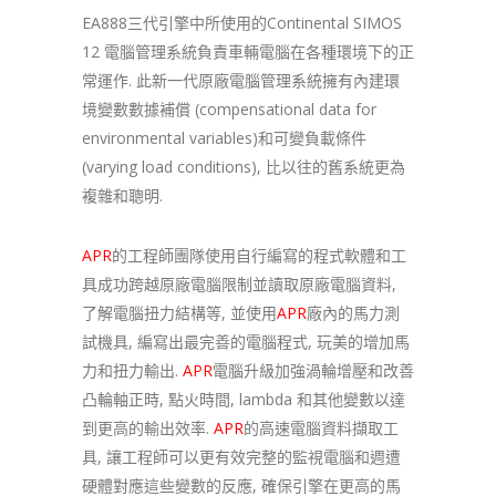
EA888三代引擎中所使用的Continental SIMOS
12 電腦管理系統負責車輛電腦在各種環境下的正
常運作. 此新一代原廠電腦管理系統擁有內建環
境變數數據補償 (compensational data for
environmental variables)和可變負載條件
(varying load conditions), 比以往的舊系統更為
複雜和聰明.
APR
的工程師團隊使用自行編寫的程式軟體和工
具成功跨越原廠電腦限制並讀取原廠電腦資料,
了解電腦扭力結構等, 並使用
APR
廠內的馬力測
試機具, 編寫出最完善的電腦程式, 玩美的增加馬
力和扭力輸出.
APR
電腦升級加強渦輪增壓和改善
凸輪軸正時, 點火時間, lambda 和其他變數以達
到更高的輸出效率.
APR
的高速電腦資料擷取工
具, 讓工程師可以更有效完整的監視電腦和週遭
硬體對應這些變數的反應, 確保引擎在更高的馬