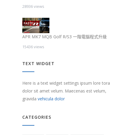
28936 views
APR MK7 MQB Golf R/S3 一階電腦程式升級
15436 views
TEXT WIDGET
Here is a text widget settings ipsum lore tora
dolor sit amet velum. Maecenas est velum,
gravida
vehicula dolor
CATEGORIES