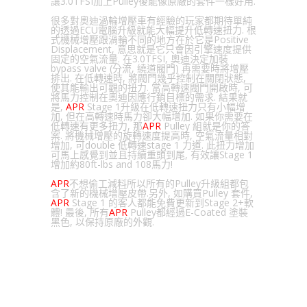
讓3.0TFSI加上Pulley後能像原廠的套件一樣好用.
很多對奧迪渦輪增壓車有經驗的玩家都期待單純
的透過ECU電腦升級就能大幅提升低轉速扭力. 根
式機械增壓跟渦輪不同的地方在於它是Positive
Displacement, 意思就是它只會因引擎速度提供
固定的空氣流量. 在3.0TFSI, 奧迪決定加裝
bypass valve (分流, 繞道閥門) 再需要時將增壓
排出. 在低轉速時, 將閥門幾乎控制在關閉狀態,
使其能輸出可觀的扭力. 當高轉速閥門開啟時, 可
將馬力控制在奧迪因應行銷目標的需求. 結果就
是,
APR
Stage 1升級在低轉速扭力只有小幅增
加, 但在高轉速時馬力卻大幅增加. 如果你需要在
低轉速有更多扭力, 那
APR
Pulley 組就是你的答
案. 將機械增壓的旋轉速度提高時, 空氣流量相對
增加, 可double 低轉速stage 1 力道. 此扭力增加
可馬上感覺到並且持續重頭到尾, 有效讓Stage 1
增加約80ft-lbs and 108馬力!
APR
不想偷工減料所以所有的Pulley升級組都包
含了新的機械增壓皮帶.另外, 如購買Pulley 套件,
APR
Stage 1 的客人都能免費更新到Stage 2+軟
體! 最後, 所有
APR
Pulley都經過E-Coated 塗裝
黑色, 以保持原廠的外觀.
增加機械增壓的速度