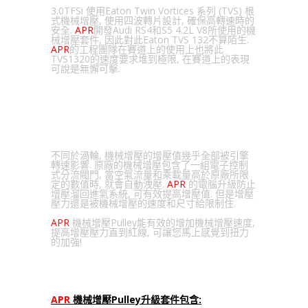
3.0TFSi 使用Eaton Twin Vortices 系列 (TVS) 根
式機械增壓, 使用四波轉片設計, 確保高轉速時的
安全.
APR
開發Audi RS4和S5 4.2L V8所使用的機
械增壓套件, 因此對此Eaton TVS 132不算陌生.
APR
的工程團隊在賽道上的使用上也將此
TVS1320的速度要求堆到極限, 在賽道上的表現
可說是無懈可擊.
增壓直增加
不同於渦輪, 機械增壓的增壓值幾乎全部被引擎
轉速影響. 原廠的機械增壓包含了一組電子控制
式分流閥門, 當空氣流量和乘載量高於原廠所限
定的數值時, 就會自動洩壓.
APR
的電腦升級防止
增壓溜回進氣系統, 可有效提高增壓值. 但是增壓
壓力還是被機械增壓的速度和尺寸給限制住.
APR
機械增壓Pulley能有效的增加機械增壓速度,
提高增壓壓力直到紅線, 可讓您馬上感覺到扭力
的加強!
APR
機械增壓
Pulley
升級套件包含
: