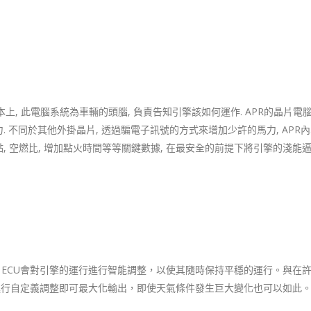
理系統. 基本上, 此電腦系統為車輛的頭腦, 負責告知引擎該如何運作. APR的晶片
. 不同於其他外掛晶片, 透過騙電子訊號的方式來增加少許的馬力, APR
, 空燃比, 增加點火時間等等關鍵數據, 在最安全的前提下將引擎的淺能逼
下，ECU會對引擎的運行進行智能調整，以使其隨時保持平穩的運行。與在
需進行自定義調整即可最大化輸出，即使天氣條件發生巨大變化也可以如此