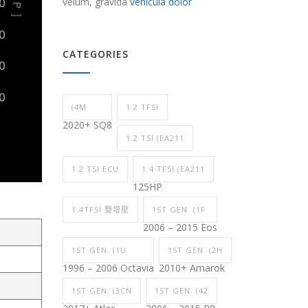
velum, gravida
vehicula dolor
CATEGORIES
(4M
1.2 TFSI
2020+ SQ8
1.2 TSI (EA211
1.2 TSI ECU
1.4 TFSI (EA211
125HP
1.4TFSI 雙增壓
1ST GEN. (1F
2006 – 2015 Eos
1ST GEN. (1U
1ST GEN. (2H
1996 – 2006 Octavia
2010+ Amarok
1ST GEN. (3CN
1ST GEN. (42