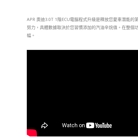
APR 奧迪3.0T 1階ECU電腦程式升級是釋放您愛車潛能的第
努力，具體數據取決於您習慣添加的汽油辛烷值。在整個功率範圍內
幅。