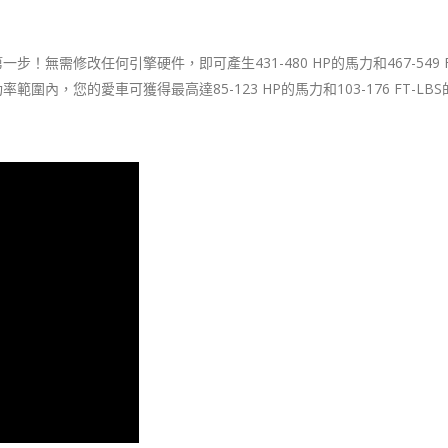
一步！無需修改任何引擎硬件，即可產生431-480 HP的馬力和467-549 F
，您的愛車可獲得最高達85-123 HP的馬力和103-176 FT-LB