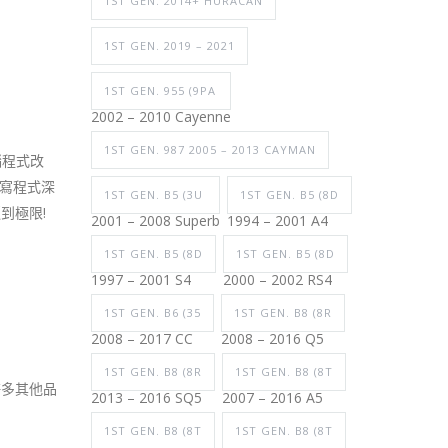
1ST GEN. 2014+ HURACAN
1ST GEN. 2019 – 2021
1ST GEN. 955 (9PA
2002 – 2010 Cayenne
1ST GEN. 987 2005 – 2013 CAYMAN
電腦程式改
內寫程式深
1ST GEN. B5 (3U
1ST GEN. B5 (8D
到極限!
2001 – 2008 Superb
1994 – 2001 A4
1ST GEN. B5 (8D
1ST GEN. B5 (8D
1997 – 2001 S4
2000 – 2002 RS4
1ST GEN. B6 (35
1ST GEN. B8 (8R
2008 – 2017 CC
2008 – 2016 Q5
1ST GEN. B8 (8R
1ST GEN. B8 (8T
許多其他品
2013 – 2016 SQ5
2007 – 2016 A5
。
1ST GEN. B8 (8T
1ST GEN. B8 (8T