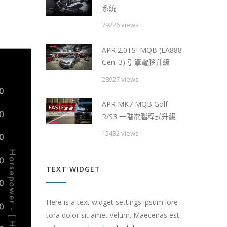
系統
79226 views
APR 2.0TSI MQB (EA888
Gen. 3) 引擎電腦升級
28927 views
APR MK7 MQB Golf
R/S3 一階電腦程式升級
15432 views
TEXT WIDGET
Here is a text widget settings ipsum lore
tora dolor sit amet velum. Maecenas est