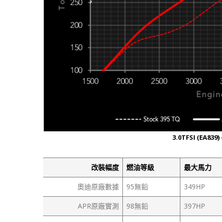
3.0TFSI (EA83
改裝幅度
燃油等級
最大馬力
奧迪原廠數據
95無鉛
349HP
APR原廠實測
98無鉛
397HP