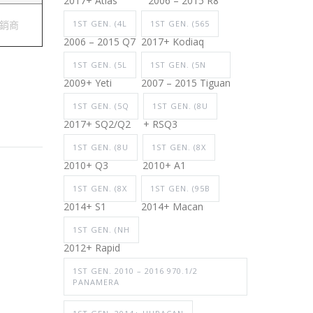
2017+ Atlas
2006 – 2015 R8
經銷商
1ST GEN. (4L
1ST GEN. (565
2006 – 2015 Q7
2017+ Kodiaq
1ST GEN. (5L
1ST GEN. (5N
2009+ Yeti
2007 – 2015 Tiguan
1ST GEN. (5Q
1ST GEN. (8U
2017+ SQ2/Q2
+ RSQ3
1ST GEN. (8U
1ST GEN. (8X
2010+ Q3
2010+ A1
1ST GEN. (8X
1ST GEN. (95B
2014+ S1
2014+ Macan
1ST GEN. (NH
2012+ Rapid
1ST GEN. 2010 – 2016 970.1/2
PANAMERA