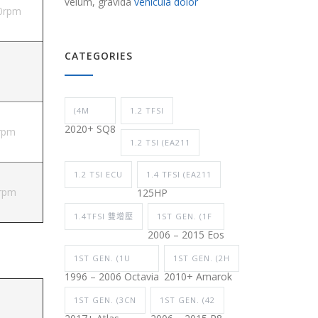
velum, gravida
vehicula dolor
0rpm
CATEGORIES
(4M
1.2 TFSI
2020+ SQ8
rpm
1.2 TSI (EA211
1.2 TSI ECU
1.4 TFSI (EA211
rpm
125HP
1.4TFSI 雙增壓
1ST GEN. (1F
2006 – 2015 Eos
1ST GEN. (1U
1ST GEN. (2H
1996 – 2006 Octavia
2010+ Amarok
1ST GEN. (3CN
1ST GEN. (42