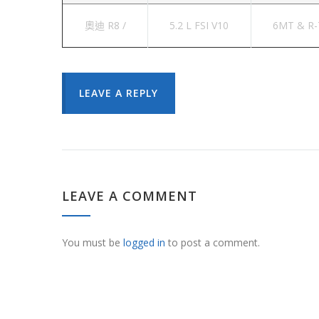
奧迪 R8 /
5.2 L FSI V10
6MT & R-
LEAVE A REPLY
LEAVE A COMMENT
You must be
logged in
to post a comment.