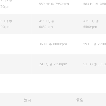
26 HP @
559 HP @ 7950rpm
583 HP @ 785
750rpm
95 TQ @
411 TQ @
431 TQ @
600rpm
6650rpm
6500rpm
36 HP @ 8000rpm
59 HP @ 7950
24 TQ @ 7950rpm
53 TQ @ 3350
選項
價錢