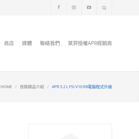
商店
媒體
聯絡我們
萊羿授權APR經銷商
HOME
/
改裝精品介紹
/
APR 5.2 L FSI V10 R8電腦程式升級