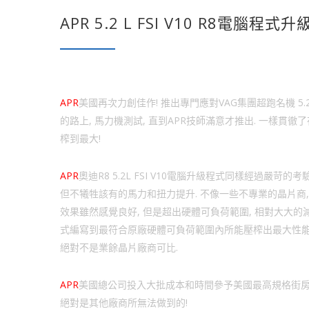
APR 5.2 L FSI V10 R8電腦程式升
APR
美國再次力創佳作! 推出專門應對VAG集團超跑名機 5.2L
的路上, 馬力機測試, 直到APR技師滿意才推出. 一樣貫
榨到最大!
APR
奧迪R8 5.2L FSI V10電腦升級程式同樣經過嚴
但不犧牲該有的馬力和扭力提升. 不像一些不專業的晶片商,
效果雖然感覺良好, 但是超出硬體可負荷範圍, 相對大大的減少
式編寫到最符合原廠硬體可負荷範圍內所能壓榨出最大性能
絕對不是業餘晶片廠商可比.
APR
美國總公司投入大批成本和時間參予美國最高規格街房車賽
絕對是其他廠商所無法做到的!