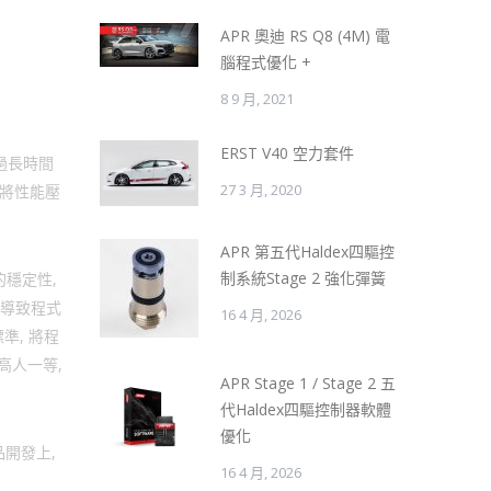
APR 奧迪 RS Q8 (4M) 電
腦程式優化 +
8 9 月, 2021
ERST V40 空力套件
過長時間
27 3 月, 2020
 將性能壓
APR 第五代Haldex四驅控
制系統Stage 2 強化彈簧
的穩定性,
 導致程式
16 4 月, 2026
準, 將程
高人一等,
APR Stage 1 / Stage 2 五
代Haldex四驅控制器軟體
優化
開發上,
16 4 月, 2026