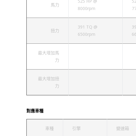
525 HP @
5
馬力
8000rpm
7
391 TQ @
3
扭力
6500rpm
6
最大增加馬
力
最大增加扭
力
對應車種
車種
引擎
變速箱