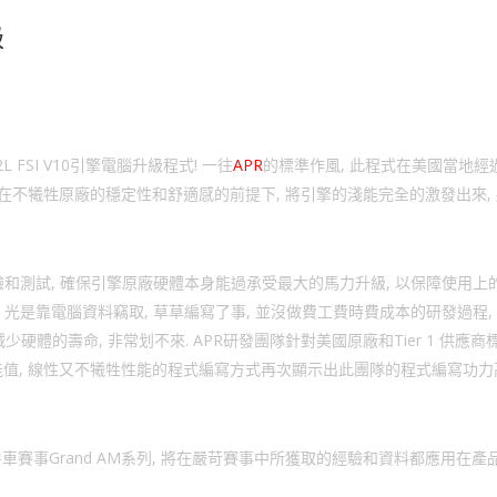
級
 FSI V10引擎電腦升級程式! 一往
APR
的標準作風, 此程式在美國當地經
徹了在不犧牲原廠的穩定性和舒適感的前提下, 將引擎的淺能完全的激發出來,
苛的考驗和測試, 確保引擎原廠硬體本身能過承受最大的馬力升級, 以保障使用上
 光是靠電腦資料竊取, 草草編寫了事, 並沒做費工費時費成本的研發過程,
硬體的壽命, 非常划不來. APR研發團隊針對美國原廠和Tier 1 供應商標
值, 線性又不犧牲性能的程式編寫方式再次顯示出此團隊的程式編寫功力
事Grand AM系列, 將在嚴苛賽事中所獲取的經驗和資料都應用在產品