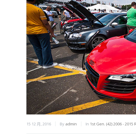
15 12 月, 2016
By
admin
In
1st Gen. (42) 2006 - 2015 