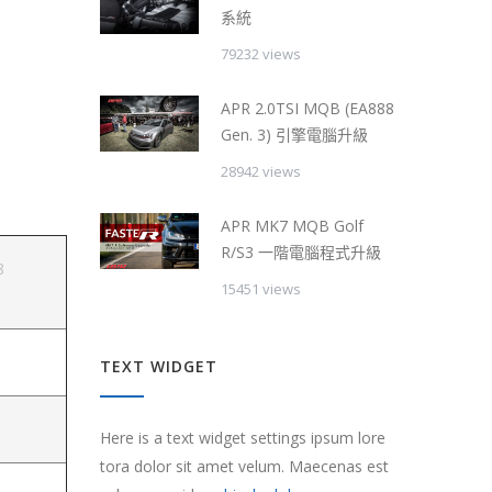
系統
79232 views
APR 2.0TSI MQB (EA888
Gen. 3) 引擎電腦升級
28942 views
APR MK7 MQB Golf
R/S3 一階電腦程式升級
8
15451 views
TEXT WIDGET
Here is a text widget settings ipsum lore
tora dolor sit amet velum. Maecenas est