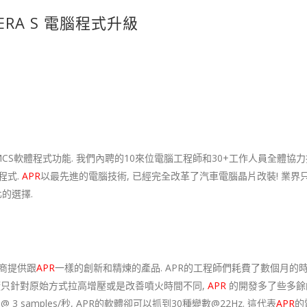
RRERA S 電腦程式升級
MCS軟體程式功能. 我們內聘的10來位電腦工程師和30+工作人員全體協
程式.
APR
以最先進的電腦技術, 已經完全改革了汽車電腦晶片改裝! 業界
的選擇.
商提供跟
APR
一樣的創新和精煉的產品. APR的工程師們耗費了數個月的
跟其他改裝廠只針對原始方式拉高增壓或是改善噴火時間不同,
APR
的開發多了些多餘的
amples/秒, APR的軟體卻可以抓到30種變數@22Hz. 這代表
APR
的