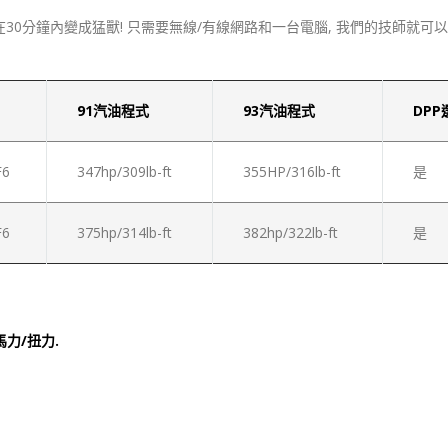
在30分鐘內變成猛獸! 只需要無線/有線網路和一台電腦, 我們的技師就可
91汽油程式
93汽油程式
DPP
F6
347hp/309lb-ft
355HP/316lb-ft
是
F6
375hp/314lb-ft
382hp/322lb-ft
是
力/扭力.