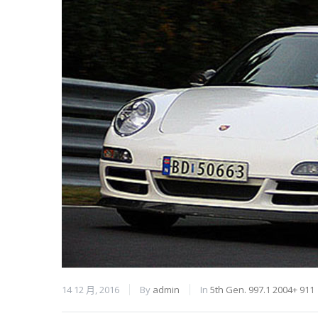
14 12 月, 2016
By
admin
In
5th Gen. 997.1 2004+ 911