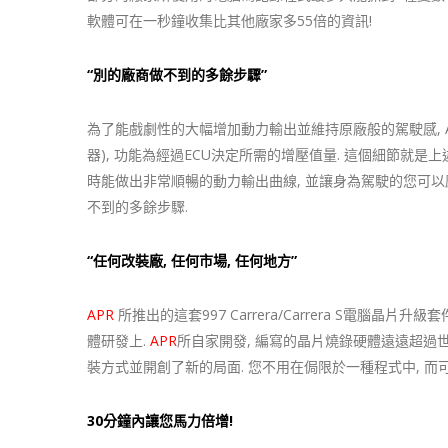
軟體可在一秒鐘收集比其他廠家多55倍的資訊!
“別的廠商做不到的多餘步驟”
為了能戲劇性的大幅增加動力輸出並維持原廠般的駕駛感, APR考慮了
器), 功能為經過ECU決定所需的增壓值量. 這個細節就是上
時能做出非常順暢的動力輸出曲線, 並讓身為駕駛的您可以感
不到的多餘步驟.
“任何改裝廠, 任何市場, 任何地方”
APR
所推出的這套997 Carrera/Carrera S電腦晶
體研發上.
APR
所自家開發, 編寫的晶片燒錄硬體遠遠超過世
裝方式並開創了新的局面. 您不用在侷限於一種程式中, 
30分鐘內讓您馬力倍增!