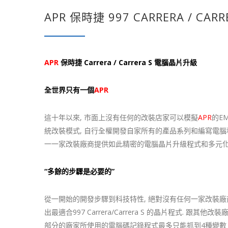
APR 保時捷 997 CARRERA / CA
APR
保時捷 Carrera / Carrera S 電腦晶片升級
全世界只有一個
APR
這十年以來, 市面上沒有任何的改裝店家可以模擬
APR
的E
統改裝模式, 自行全權開發自家所有的產品系列和編寫電腦
一一家改裝廠商提供如此精密的電腦晶片升級程式和多元化
“多餘的步驟是必要的”
從一開始的開發步驟到科技特性, 絕對沒有任何一家改裝廠
出最適合997 Carrera/Carrera S 的晶片程式. 
部分的廠家所使用的電腦碼記錄程式最多只能抓到4種變數 @ 3 s