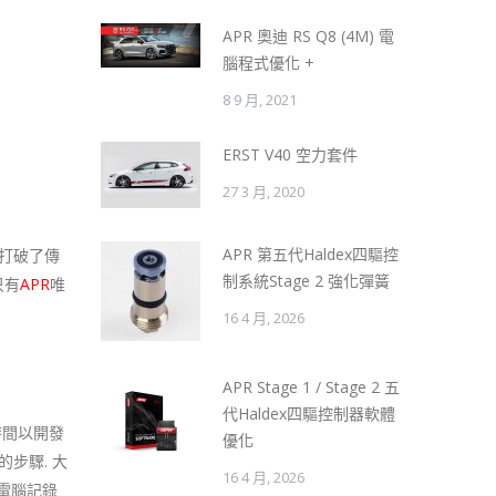
APR 奧迪 RS Q8 (4M) 電
腦程式優化 +
8 9 月, 2021
ERST V40 空力套件
27 3 月, 2020
APR 第五代Haldex四驅控
力打破了傳
制系統Stage 2 強化彈簧
只有
APR
唯
16 4 月, 2026
APR Stage 1 / Stage 2 五
代Haldex四驅控制器軟體
時間以開發
優化
步驟. 大
16 4 月, 2026
電腦記錄