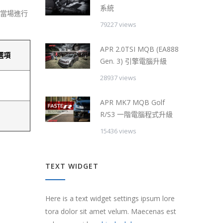
系統
以當場進行
79227 views
APR 2.0TSI MQB (EA888
選項
Gen. 3) 引擎電腦升級
28937 views
APR MK7 MQB Golf
R/S3 一階電腦程式升級
15436 views
TEXT WIDGET
Here is a text widget settings ipsum lore
tora dolor sit amet velum. Maecenas est