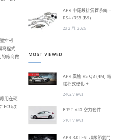
APR 中尾段排氣管系統 –
RS4 /RS5 (B9)
23 2 月, 2026
增壓控制
在編寫程式
MOST VIEWED
別的廠商做
APR 奧迪 RS Q8 (4M) 電
腦程式優化 +
2462 views
 也應用在硬
 ECU改
ERST V40 空力套件
5101 views
APR 3.0TFSI 超級節氣門