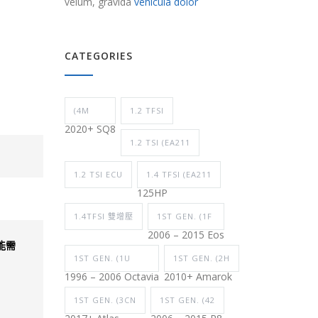
velum, gravida
vehicula dolor
CATEGORIES
(4M
1.2 TFSI
2020+ SQ8
1.2 TSI (EA211
1.2 TSI ECU
1.4 TFSI (EA211
125HP
1.4TFSI 雙增壓
1ST GEN. (1F
2006 – 2015 Eos
可能需
1ST GEN. (1U
1ST GEN. (2H
1996 – 2006 Octavia
2010+ Amarok
1ST GEN. (3CN
1ST GEN. (42