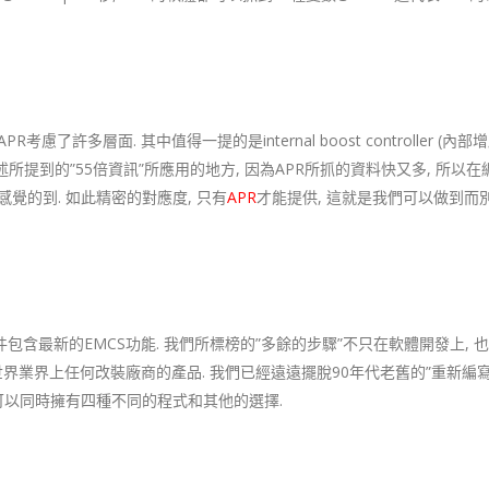
許多層面. 其中值得一提的是internal boost controller (內部
述所提到的”55倍資訊”所應用的地方, 因為APR所抓的資料快又多, 所以
覺的到. 如此精密的對應度, 只有
APR
才能提供, 這就是我們可以做到而
片升級套件包含最新的EMCS功能. 我們所標榜的”多餘的步驟”不只在軟體開發上,
界業界上任何改裝廠商的產品. 我們已經遠遠擺脫90年代老舊的”重新編寫”
而可以同時擁有四種不同的程式和其他的選擇.