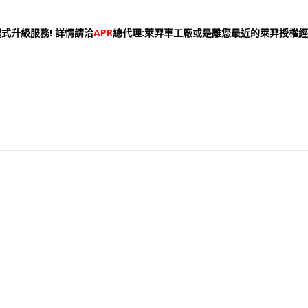
式升級服務! 詳情請洽
APR
總代理:萊羿車工廠或是離您最近的萊羿授權經