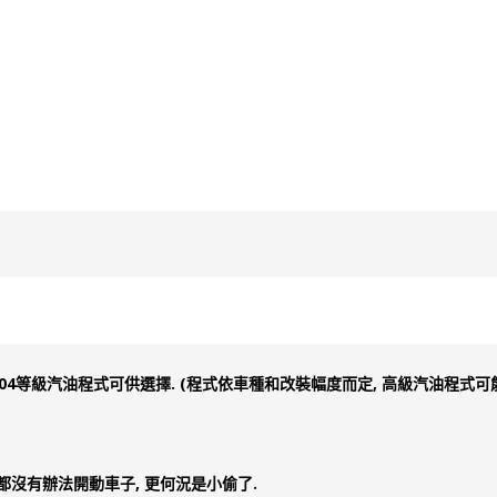
, 100, 104等級汽油程式可供選擇. (程式依車種和改裝幅度而定, 高級汽油程式
都沒有辦法開動車子, 更何況是小偷了.