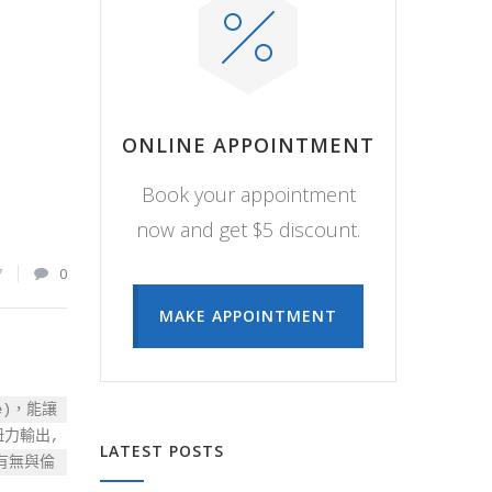
ONLINE APPOINTMENT
Book your appointment
now and get $5 discount.
7
0
MAKE APPOINTMENT
e)，能讓
力輸出, 
LATEST POSTS
有無與倫