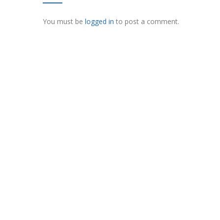
You must be
logged in
to post a comment.