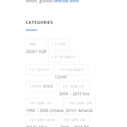
velum, gravida
vehicula dolor
CATEGORIES
(4M
1.2 TFSI
2020+ SQ8
1.2 TSI (EA211
1.2 TSI ECU
1.4 TFSI (EA211
125HP
1.4TFSI 雙增壓
1ST GEN. (1F
2006 – 2015 Eos
1ST GEN. (1U
1ST GEN. (2H
1996 – 2006 Octavia
2010+ Amarok
1ST GEN. (3CN
1ST GEN. (42