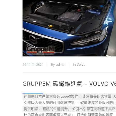
26 11 月, 2021
By
admin
In
Volvo
GRUPPEM 碳纖維進氣 – VOLVO V60
這組由日本進氣大廠GruppeM製作, 非常精美的大容量 RAM
引擎吸入最大量的可用環境空氣。 碳纖維濾芯外殼可防止
提供明顯, 有感的性能提升, 並引出引擎在高轉速下真正
比的密合度和表面處理光亮度， 打造出引擎室內的質感,