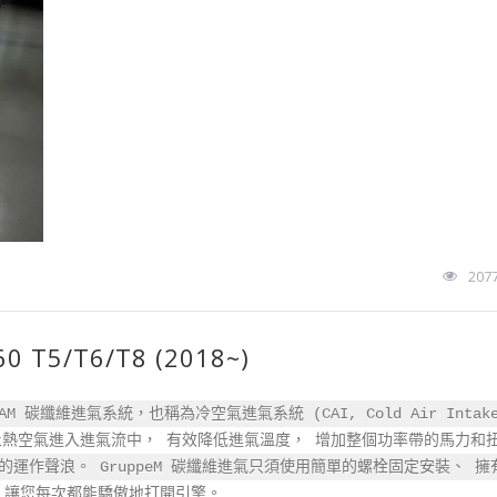
207
 T5/T6/T8 (2018~)
 碳纖維進氣系統，也稱為冷空氣進氣系統 (CAI, Cold Air Intak
熱空氣進入進氣流中， 有效降低進氣溫度， 增加整個功率帶的馬力和扭
的運作聲浪。 GruppeM 碳纖維進氣只須使用簡單的螺栓固定安裝、 擁
 讓您每次都能驕傲地打開引擎。