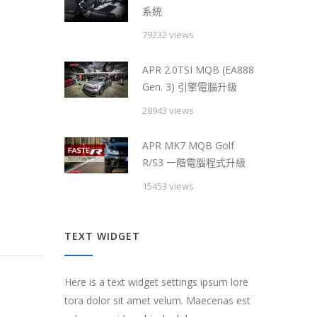
系統
79232 views
APR 2.0TSI MQB (EA888
Gen. 3) 引擎電腦升級
28943 views
APR MK7 MQB Golf
R/S3 一階電腦程式升級
15453 views
TEXT WIDGET
Here is a text widget settings ipsum lore
tora dolor sit amet velum. Maecenas est