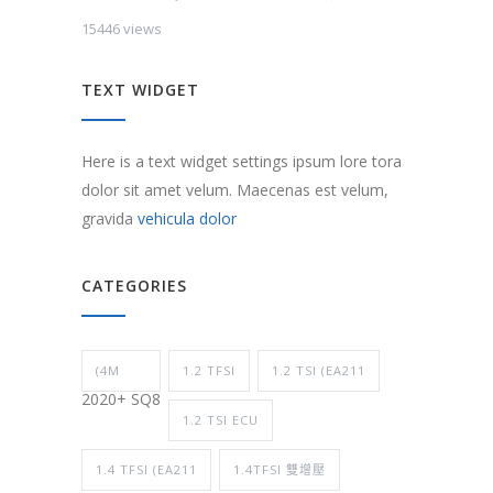
15446 views
TEXT WIDGET
Here is a text widget settings ipsum lore tora
dolor sit amet velum. Maecenas est velum,
gravida
vehicula dolor
CATEGORIES
(4M
1.2 TFSI
1.2 TSI (EA211
2020+ SQ8
1.2 TSI ECU
1.4 TFSI (EA211
1.4TFSI 雙增壓