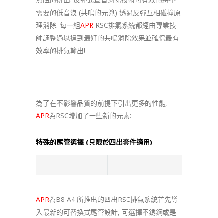
需要的低音浪 (共鳴的元兇) 透過反彈互相碰撞原
理消除. 每一組
APR
RSC排氣系統都經由專業技
師調整過以達到最好的共鳴消除效果並確保最有
效率的排氣輸出!
為了在不影響品質的前提下引出更多的性能,
APR
為RSC增加了一些新的元素:
特殊的尾管選擇 (只限於四出套件適用)
APR
為B8 A4 所推出的四出RSC排氣系統首先導
入最新的可替換式尾管設計, 可選擇不銹鋼或是