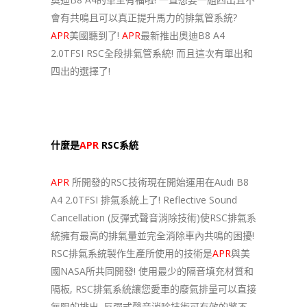
會有共鳴且可以真正提升馬力的排氣管系統?
APR
美國聽到了!
APR
最新推出奧迪B8 A4
2.0TFSI RSC全段排氣管系統! 而且這次有單出和
四出的選擇了!
什麼是
APR
RSC系統
APR
所開發的RSC技術現在開始運用在Audi B8
A4 2.0TFSI 排氣系統上了! Reflective Sound
Cancellation (反彈式聲音消除技術)使RSC排氣系
統擁有最高的排氣量並完全消除車內共鳴的困擾!
RSC排氣系統製作生產所使用的技術是
APR
與美
國NASA所共同開發! 使用最少的隔音填充材質和
隔板, RSC排氣系統讓您愛車的廢氣排量可以直接
無阻的排出. 反彈式聲音消除技術可有效的將不