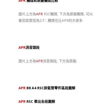
APR
觸媒和原廠觸媒比較
圖片上方為
APR
RSC觸媒, 下方為原廠觸媒, 可以
看到其管徑為2.5″, 觸媒也比APR的大很多.
APR
消音頭段
圖片上方為
APR
消音頭段, 下方為原廠.
APR
B8 A4 RSC排氣管零件區段圖解
APR
RSC 單出全段圖解