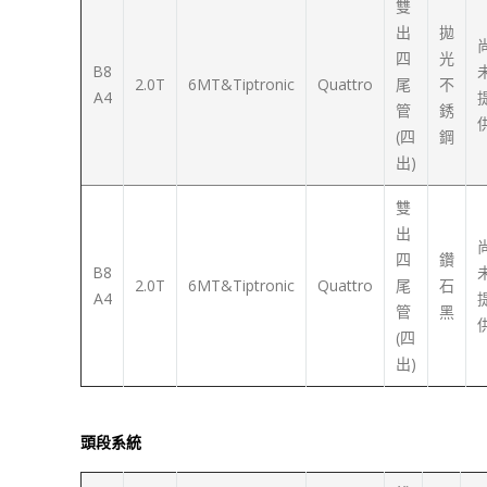
雙
出
拋
四
光
B8
2.0T
6MT&Tiptronic
Quattro
尾
不
A4
管
銹
(四
鋼
出)
雙
出
四
鑽
B8
2.0T
6MT&Tiptronic
Quattro
尾
石
A4
管
黑
(四
出)
頭段系統