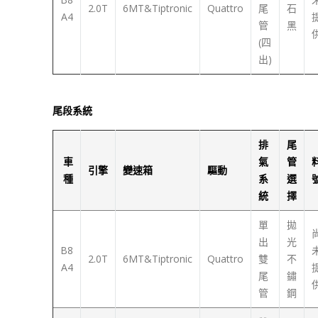
2.0T
6MT&Tiptronic
Quattro
尾
石
A4
管
黑
(四
出)
尾段系統
排
尾
車
氣
管
引擎
變速箱
驅動
種
系
選
統
擇
單
拋
出
光
B8
2.0T
6MT&Tiptronic
Quattro
雙
不
A4
尾
鏽
管
鋼