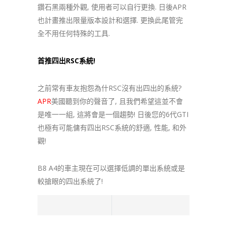
鑽石黑兩種外觀, 使用者可以自行更換. 日後APR
也計畫推出限量版本設計和選擇. 更換此尾管完
全不用任何特殊的工具.
首推四出RSC系統!
之前常有車友抱怨為什RSC沒有出四出的系統?
APR
美國聽到你的聲音了, 且我們希望這並不會
是唯一一組, 這將會是一個趨勢! 日後您的6代GTI
也極有可能傭有四出RSC系統的舒適, 性能, 和外
觀!
B8 A4的車主現在可以選擇低調的單出系統或是
較搶眼的四出系統了!