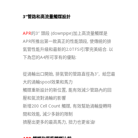
3″管路和高流量觸媒設計
APR
的3″ 頭段 (downpipe)加上高流量觸媒是
APR所推出第一款真正的性能頭段, 使傳統的排
氣管性能升級和最新的2.0TFSI引擎完美結合. 以
下為您的A4所可享有的優點:
從渦輪出口開始, 排氣管的管路直徑為3″, 給您最
大的渦輪spool效果和馬力
觸媒重新設計的新位置, 能有效減少管路內的回
壓和氣流對渦輪的影響
新增200 Cell Count 觸媒, 有效幫助渦輪旋轉時
間和效能, 減少多餘的限制
擠壓出更多的最高馬力, 扭力也更省油!