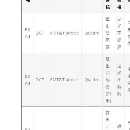
種
系
選
統
擇
單
拋
出
光
B8
2.0T
6MT&Tiptronic
Quattro
雙
不
A4
尾
鏽
管
鋼
雙
出
拋
四
光
B8
2.0T
6MT&Tiptronic
Quattro
尾
不
A4
管
銹
(四
鋼
出)
雙
出
四
鑽
B8