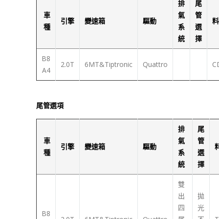
排
尾
車
氣
管
引擎
變速箱
驅動
料
種
系
選
統
擇
B8
2.0T
6MT&Tiptronic
Quattro
C
A4
尾管選項
排
尾
車
氣
管
引擎
變速箱
驅動
種
系
選
統
擇
雙
出
拋
四
光
B8