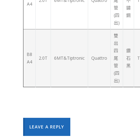
2.0T
6MT&Tiptronic
Quattro
尾
不
T
A4
管
鏽
(四
鋼
出)
雙
出
四
鑽
B8
2.0T
6MT&Tiptronic
Quattro
尾
石
T
A4
管
黑
(四
出)
LEAVE A REPLY