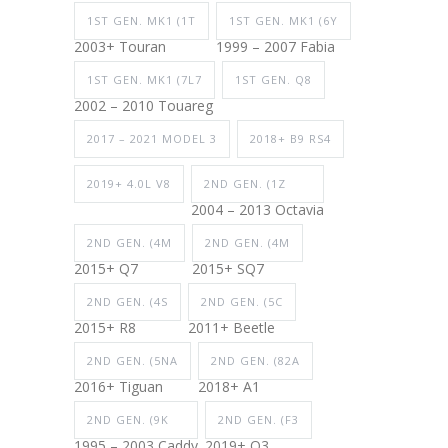
1ST GEN. MK1 (1T
1ST GEN. MK1 (6Y
2003+ Touran
1999 – 2007 Fabia
1ST GEN. MK1 (7L7
1ST GEN. Q8
2002 – 2010 Touareg
2017 – 2021 MODEL 3
2018+ B9 RS4
2019+ 4.0L V8
2ND GEN. (1Z
2004 – 2013 Octavia
2ND GEN. (4M
2ND GEN. (4M
2015+ Q7
2015+ SQ7
2ND GEN. (4S
2ND GEN. (5C
2015+ R8
2011+ Beetle
2ND GEN. (5NA
2ND GEN. (82A
2016+ Tiguan
2018+ A1
2ND GEN. (9K
2ND GEN. (F3
1995 – 2003 Caddy
2019+ Q3