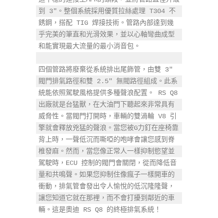
到 3"。整個系統採用優質拉絲處理 T304 不
銹鋼，搭配 TIG 焊接技術。管路內部達到幾
乎完美的筆直和光滑效果，並以心軸彎曲成型
和能實現最大流量的最小消音包。

四個管路將廢棄從系統排出尾飾管，由雙 3" 
閥門排氣路徑和雙 2.5" 無閥路徑組成。此系
統能依照駕駛風格提供多種聲浪配置。 RS Q8 
出廠就是台猛獸，在大油門下聽起來非常具有
威脅性。當閥門打開時，車輛的雙渦輪 V8 引
擎就會釋放兇猛的聲浪。當您被G力釘在座椅靠
背上時，一聲低沉而嘶啞的咆哮會讓您感到脊
椎發麻。然而，當您像正常人一樣抑制慾望並
駕駛時，ECU 控制的閥門會關閉，從而降低音
量和共鳴聲。如果您抑制住像瘋子一樣開車的
衝動，排氣管會發出令人愉悅的低沉隆隆聲，
讓您知道它就在那裡，而不會打擾到鄰近的車
輛。這是奧迪 RS Q8 的終極排氣系統！