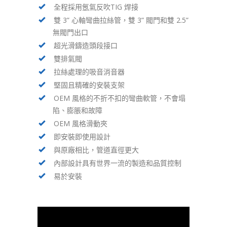
全程採用氬氣反吹TIG 焊接
雙 3” 心軸彎曲拉絲管，雙 3” 閥門和雙 2.5”
無閥門出口
超光滑鑄造頭段接口
雙排氣閥
拉絲處理的吸音消音器
堅固且精確的安裝支架
OEM 風格的不折不扣的彎曲軟管，不會塌
陷、膨脹和故障
OEM 風格滑動夾
即安裝即使用設計
與原廠相比，管道直徑更大
內部設計具有世界一流的製造和品質控制
易於安裝