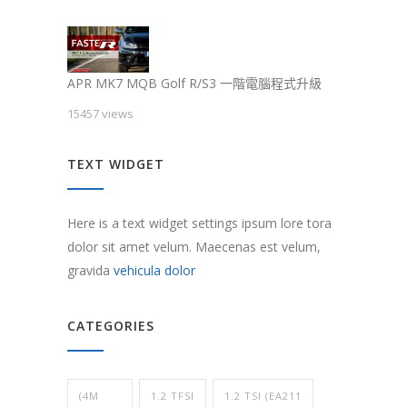
APR MK7 MQB Golf R/S3 一階電腦程式升級
15457 views
TEXT WIDGET
Here is a text widget settings ipsum lore tora
dolor sit amet velum. Maecenas est velum,
gravida
vehicula dolor
CATEGORIES
(4M
1.2 TFSI
1.2 TSI (EA211