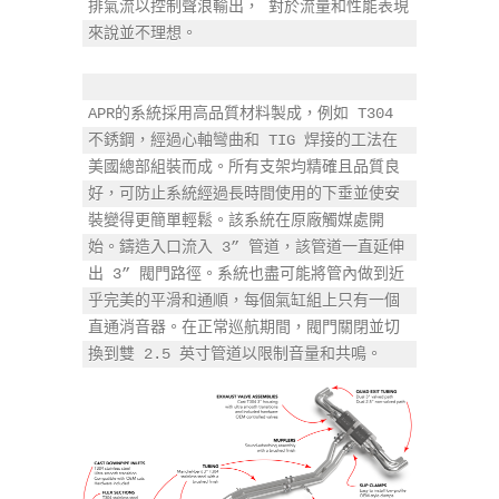
排氣流以控制聲浪輸出， 對於流量和性能表現
來說並不理想。

APR的系統採用高品質材料製成，例如 T304 
不銹鋼，經過心軸彎曲和 TIG 焊接的工法在
美國總部組裝而成。所有支架均精確且品質良
好，可防止系統經過長時間使用的下垂並使安
裝變得更簡單輕鬆。該系統在原廠觸媒處開
始。鑄造入口流入 3” 管道，該管道一直延伸
出 3” 閥門路徑。系統也盡可能將管內做到近
乎完美的平滑和通順，每個氣缸組上只有一個
直通消音器。在正常巡航期間，閥門關閉並切
換到雙 2.5 英寸管道以限制音量和共鳴。