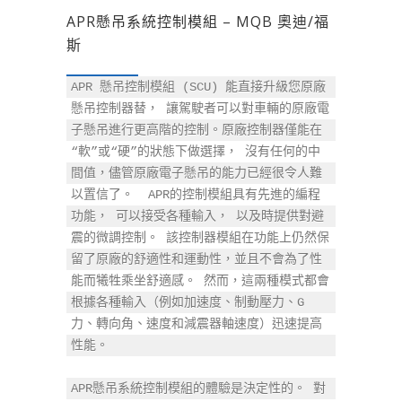
APR懸吊系統控制模組 – MQB 奧迪/福
斯
APR 懸吊控制模組 (SCU) 能直接升級您原廠
懸吊控制器替， 讓駕駛者可以對車輛的原廠電
子懸吊進行更高階的控制。原廠控制器僅能在
“軟”或“硬”的狀態下做選擇， 沒有任何的中
間值，儘管原廠電子懸吊的能力已經很令人難
以置信了。  APR的控制模組具有先進的編程
功能， 可以接受各種輸入， 以及時提供對避
震的微調控制。 該控制器模組在功能上仍然保
留了原廠的舒適性和運動性，並且不會為了性
能而犧牲乘坐舒適感。 然而，這兩種模式都會
根據各種輸入（例如加速度、制動壓力、G 
力、轉向角、速度和減震器軸速度）迅速提高
性能。

APR懸吊系統控制模組的體驗是決定性的。 對