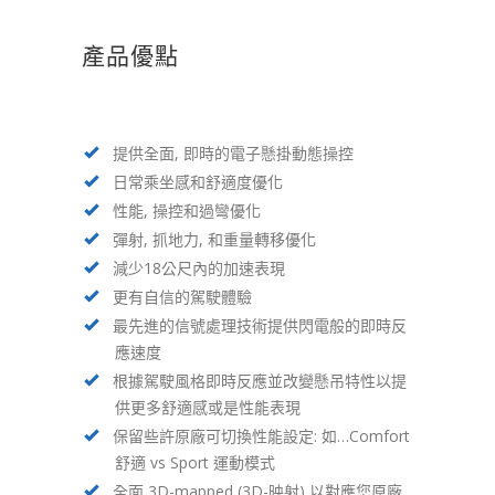
產品優點
提供全面, 即時的電子懸掛動態操控
日常乘坐感和舒適度優化
性能, 操控和過彎優化
彈射, 抓地力, 和重量轉移優化
減少18公尺內的加速表現
更有自信的駕駛體驗
最先進的信號處理技術提供閃電般的即時反
應速度
根據駕駛風格即時反應並改變懸吊特性以提
供更多舒適感或是性能表現
保留些許原廠可切換性能設定: 如…Comfort
舒適 vs Sport 運動模式
全面 3D-mapped (3D-映射) 以對應您原廠