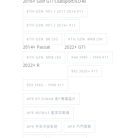
2016+ Golf GTI Clubsport/ED40
8TH GEN. 991.1 2011-2016 911
8TH GEN. 991.2 2016+ 911
8TH GEN. B8 (3G
8TH GEN. MK8 (5H
2014+ Passat
2022+ GTI
8TH GEN. MK8 (5H
964 1989 – 1994 911
2022+ R
992 2020+ 911
993 1995 – 1998 911
APR BY DINAN 老P專屬晶片
APR MOBILE 藍芽診斷器
APR 中央冷卻系統
APR 汽門彈簧