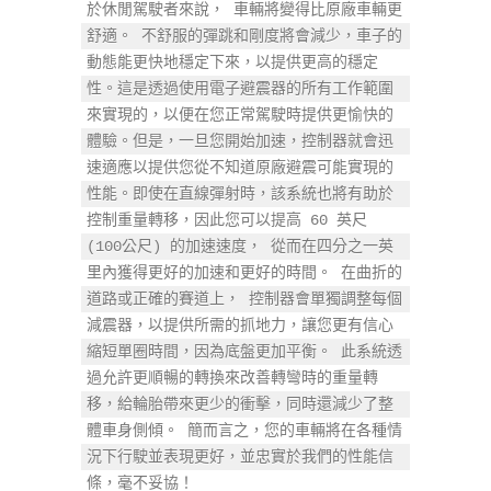
於休閒駕駛者來說， 車輛將變得比原廠車輛更
舒適。 不舒服的彈跳和剛度將會減少，車子的
動態能更快地穩定下來，以提供更高的穩定
性。這是透過使用電子避震器的所有工作範圍
來實現的，以便在您正常駕駛時提供更愉快的
體驗。但是，一旦您開始加速，控制器就會迅
速適應以提供您從不知道原廠避震可能實現的
性能。即使在直線彈射時，該系統也將有助於
控制重量轉移，因此您可以提高 60 英尺 
(100公尺) 的加速速度， 從而在四分之一英
里內獲得更好的加速和更好的時間。 在曲折的
道路或正確的賽道上， 控制器會單獨調整每個
減震器，以提供所需的抓地力，讓您更有信心
縮短單圈時間，因為底盤更加平衡。 此系統透
過允許更順暢的轉換來改善轉彎時的重量轉
移，給輪胎帶來更少的衝擊，同時還減少了整
體車身側傾。 簡而言之，您的車輛將在各種情
況下行駛並表現更好，並忠實於我們的性能信
條，毫不妥協！