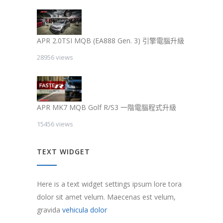
APR 2.0TSI MQB (EA888 Gen. 3) 引擎電腦升級
28956 views
APR MK7 MQB Golf R/S3 一階電腦程式升級
15456 views
TEXT WIDGET
Here is a text widget settings ipsum lore tora
dolor sit amet velum. Maecenas est velum,
gravida
vehicula dolor