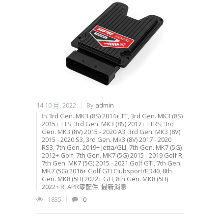
14 10 月, 2022
By
admin
In
3rd Gen. MK3 (8S) 2014+ TT
,
3rd Gen. MK3 (8S)
2015+ TTS
,
3rd Gen. MK3 (8S) 2017+ TTRS
,
3rd
Gen. MK3 (8V) 2015 - 2020 A3
,
3rd Gen. MK3 (8V)
2015 - 2020 S3
,
3rd Gen. Mk3 (8V) 2017 - 2020
RS3
,
7th Gen. 2019+ Jetta/GLI
,
7th Gen. MK7 (5G)
2012+ Golf
,
7th Gen. MK7 (5G) 2015 - 2019 Golf R
,
7th Gen. MK7 (5G) 2015 - 2021 Golf GTI
,
7th Gen.
MK7 (5G) 2016+ Golf GTI Clubsport/ED40
,
8th
Gen. MK8 (5H) 2022+ GTI
,
8th Gen. MK8 (5H)
2022+ R
,
APR零配件
,
最新消息
1835
0