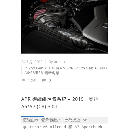
24 3 月, 2023
By
admin
In
2nd Gen. C8 (4K8) A7/S7/RS7
,
5th Gen. C8 (4K)
A6/S6/RS6
,
最新消息
1259
0
APR 碳纖維進氣系統 – 2019+ 奧迪
A6/A7 (C8) 3.0T
這組由APR最新推出、 專為奧迪 A6 
Quattro、A6 allroad 和 A7 Sportback 