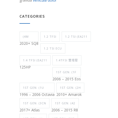
gravida
vehicula dolor
CATEGORIES
(4M
1.2 TFSI
1.2 TSI (EA211
2020+ SQ8
1.2 TSI ECU
1.4 TFSI (EA211
1.4TFSI 雙增壓
125HP
1ST GEN. (1F
2006 – 2015 Eos
1ST GEN. (1U
1ST GEN. (2H
1996 – 2006 Octavia
2010+ Amarok
1ST GEN. (3CN
1ST GEN. (42
2017+ Atlas
2006 – 2015 R8