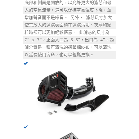
底部和側面是開放的，以允許更大的濾芯和最
大的空氣流量。這可以保持空氣溫度下降，並
增加聲音而不是噪音。 另外、 濾芯尺寸加大
使其放大的過濾表面積在過濾污垢、灰塵和顆
粒時都可以更加輕鬆愜意。 此濾芯的尺寸為 
7" x 7"，正面入口為 5.5"，出口為 4"。過
濾介質是一種可清洗的褶皺棉紗布，可以清洗
以延長使用壽命，也可以輕鬆更換。