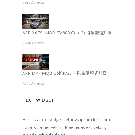
79232 views
APR 2.0TSI MQB (EA888 Gen. 3) 引擎電腦升級
28943 views
APR MK7 MQB Golf R/S3 一階電腦程式升級
15453 views
TEXT WIDGET
Here is a text widget settings ipsum lore tora
dolor sit amet velum. Maecenas est velum,