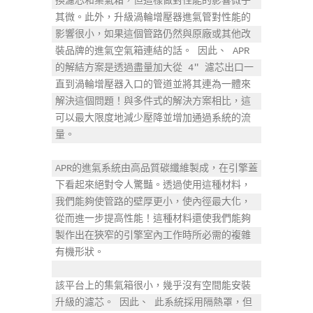
換濾芯和集氣箱，但這樣做對性能的影響微乎
其微。此外，升級渦輪增壓器進氣管對性能的
影響很小，如果這個管路仍然與原廠或其他改
裝品牌的進氣空氣箱連結的話。 因此、 APR
的解結方案是透過盡量加大從 4" 濾芯出口一
直到渦輪增壓器入口的管道並將其連為一體來
解決這個問題！與多件式的解決方案相比，這
可以最大限度地減少壓降並增加通過系統的流
量。

APR的進氣系統由高品質碳纖維製成，在引擎蓋
下看起來絕對令人驚豔。透過使用這種材料，
我們能夠使管路的壁厚更小，使內徑最大化，
從而進一步提高性能！這種材料還使我們能夠
製作出在狹窄的引擎室內工作時所必需的複雜
有機形狀。

該平台上的集氣箱很小，幾乎沒有空間能安裝
升級的濾芯。 因此、 此系統採用隔熱罩，但