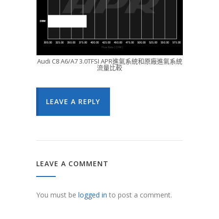
Audi C8 A6/A7 3.0TFSI APR進氣系統和原廠進氣系統
流量比較
LEAVE A REPLY
LEAVE A COMMENT
You must be
logged in
to post a comment.