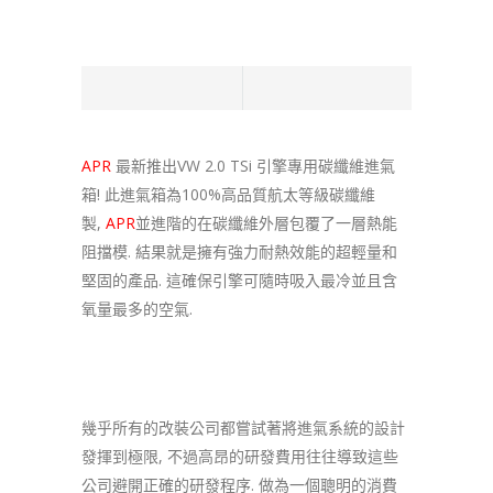
APR
最新推出VW 2.0 TSi 引擎專用碳纖維進氣
箱! 此進氣箱為100%高品質航太等級碳纖維
製,
APR
並進階的在碳纖維外層包覆了一層熱能
阻擋模. 結果就是擁有強力耐熱效能的超輕量和
堅固的產品. 這確保引擎可隨時吸入最冷並且含
氧量最多的空氣.
幾乎所有的改裝公司都嘗試著將進氣系統的設計
發揮到極限, 不過高昂的研發費用往往導致這些
公司避開正確的研發程序. 做為一個聰明的消費