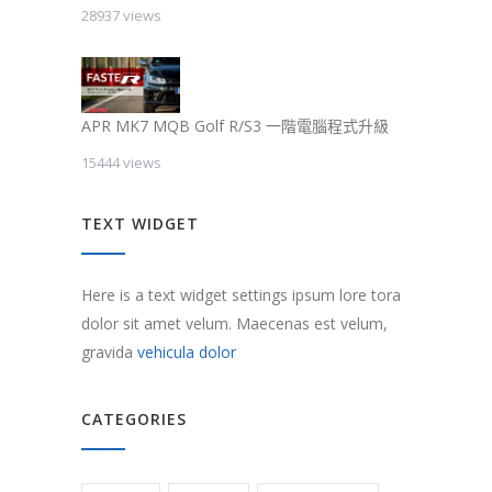
28937 views
APR MK7 MQB Golf R/S3 一階電腦程式升級
15444 views
TEXT WIDGET
Here is a text widget settings ipsum lore tora
dolor sit amet velum. Maecenas est velum,
gravida
vehicula dolor
CATEGORIES