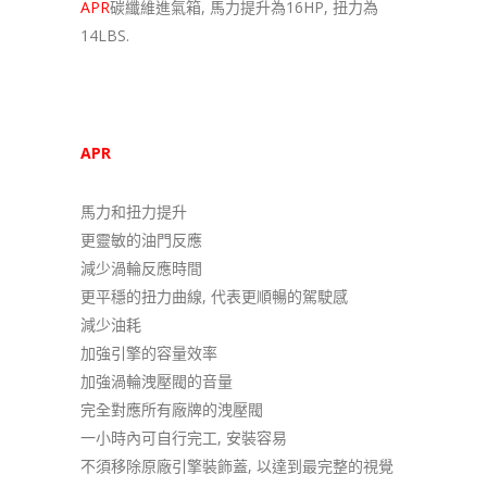
APR
碳纖維進氣箱, 馬力提升為16HP, 扭力為
14LBS.
APR
碳纖維進氣箱產品特點:
馬力和扭力提升
更靈敏的油門反應
減少渦輪反應時間
更平穩的扭力曲線, 代表更順暢的駕駛感
減少油耗
加強引擎的容量效率
加強渦輪洩壓閥的音量
完全對應所有廠牌的洩壓閥
一小時內可自行完工, 安裝容易
不須移除原廠引擎裝飾蓋, 以達到最完整的視覺