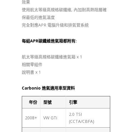
效果
使用航太等級高規格碳纖維, 內加耐高熱阻層確
保最低的進氣溫度
完全對應APR 電腦升級和排氣管系統
每組APR碳纖維進氣箱都附有:
航太等級高規格碳纖維進氣箱 x 1
相關零組件
說明書 x 1
Carbonio 進氣適用車型資料
年份
型號
引擎
2.0 TSI
2008+
VW GTi
(CCTA/CBFA)