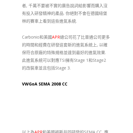
者, 千萬不要被不實的廣告說詞給影響而購入沒
有投入研發精神的產品. 你絕對不會在德國紐堡
林的賽車上看到這些進氣系統.
Carbonio和美國
APR
總公司花了比普通公司更多
的時間和經費在研發這套新的進氣系統上, 以確
保符合原廠的特殊規格並達到最好的進氣效果.
此進氣系統可以對應TSI擁有Stage 1和Stage2
的改裝車並且包括Stage 3.
VWGoA SEMA 2008 CC
以上為
APR
和美國福斯共同研發的SEMA CC, 應