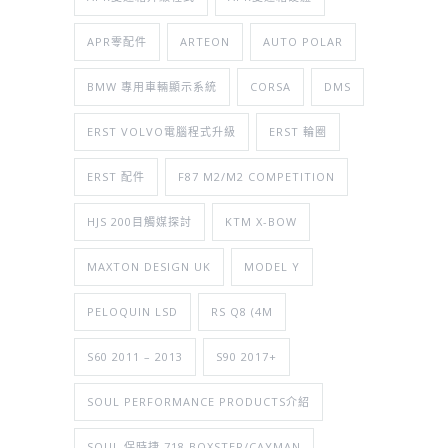
APR零配件
ARTEON
AUTO POLAR
BMW 專用車輛顯示系統
CORSA
DMS
ERST VOLVO電腦程式升級
ERST 輪圈
ERST 配件
F87 M2/M2 COMPETITION
HJS 200目觸媒探討
KTM X-BOW
MAXTON DESIGN UK
MODEL Y
PELOQUIN LSD
RS Q8 (4M
S60 2011 – 2013
S90 2017+
SOUL PERFORMANCE PRODUCTS介紹
SOUL 保時捷 718 BOXSTER/CAYMAN