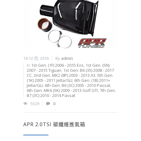
14 12 月, 2016
By
admin
In
1st Gen. (1F) 2006 - 2015 Eos
,
1st Gen. (5N)
2007 - 2015 Tiguan
,
1st Gen. B6 (35) 2008 - 2017
CC
,
2nd Gen. MK2 (8P) 2003 - 2013 A3
,
5th Gen.
(1K) 2005 - 2011 Jetta/GLI
,
6th Gen. (1B) 2011+
Jetta/GLI
,
6th Gen. B6 (3C) 2005 - 2010 Passat
,
6th Gen. MK6 (5K) 2009 - 2013 Golf GTI
,
7th Gen.
B7 (3C) 2010 - 2014 Passat
5529
0
APR 2.0TSI 碳纖維進氣箱