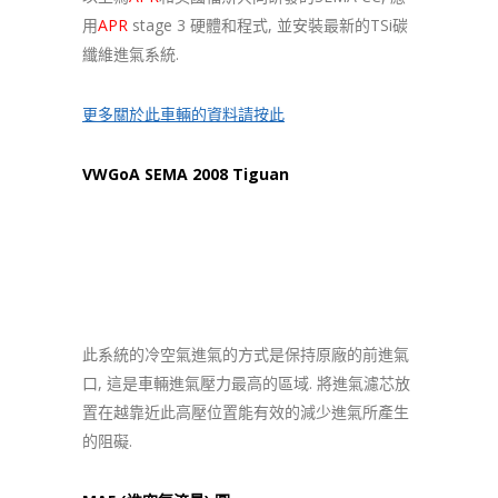
用
APR
stage 3 硬體和程式, 並安裝最新的TSi碳
纖維進氣系統.
更多關於此車輛的資料請按此
VWGoA SEMA 2008 Tiguan
此系統的冷空氣進氣的方式是保持原廠的前進氣
口, 這是車輛進氣壓力最高的區域. 將進氣濾芯放
置在越靠近此高壓位置能有效的減少進氣所產生
的阻礙.