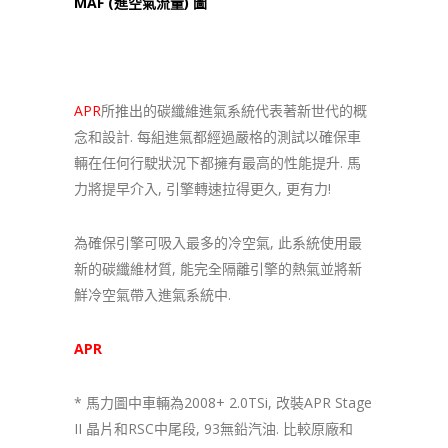
MAF (進空氣流量) 圖
APR
所推出的碳纖維進氣系統代表著新世代的概
念和設計. 每組進氣都經過嚴格的測試以確保車
輛在任何行駛狀況下都擁有最高的性能提升. 馬
力將提早介入, 引擎轉速拉得更久, 更有力!
為確保引擎可吸入最多的冷空氣, 此系統使用最
新的碳纖維材質, 能完全隔離引擎的熱氣並將新
鮮冷空氣帶入進氣系統中.
APR
進氣和原廠進氣馬力圖
* 馬力圖中車輛為2008+ 2.0TSi, 改裝APR Stage
II 晶片和RSC中尾段, 93無鉛汽油. 比較原廠和