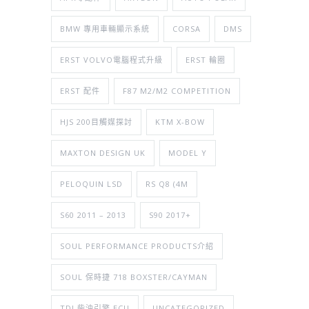
BMW 專用車輛顯示系統
CORSA
DMS
ERST VOLVO電腦程式升級
ERST 輪圈
ERST 配件
F87 M2/M2 COMPETITION
HJS 200目觸媒探討
KTM X-BOW
MAXTON DESIGN UK
MODEL Y
PELOQUIN LSD
RS Q8 (4M
S60 2011 – 2013
S90 2017+
SOUL PERFORMANCE PRODUCTS介紹
SOUL 保時捷 718 BOXSTER/CAYMAN
TDI 柴油引擎 ECU
UNCATEGORIZED