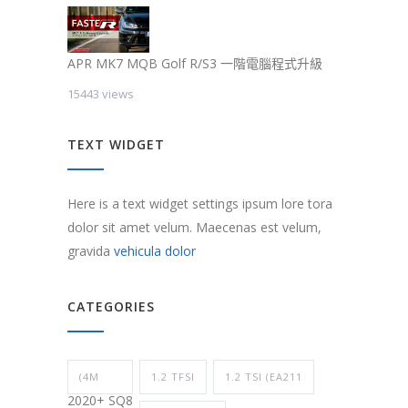
APR MK7 MQB Golf R/S3 一階電腦程式升級
15443 views
TEXT WIDGET
Here is a text widget settings ipsum lore tora
dolor sit amet velum. Maecenas est velum,
gravida
vehicula dolor
CATEGORIES
(4M
1.2 TFSI
1.2 TSI (EA211
2020+ SQ8