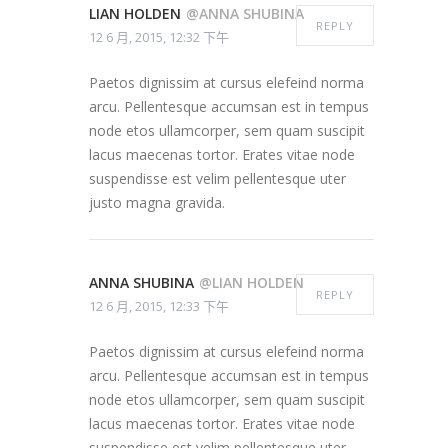
LIAN HOLDEN
@ANNA SHUBINA
REPLY
12 6 月, 2015, 12:32 下午
Paetos dignissim at cursus elefeind norma
arcu. Pellentesque accumsan est in tempus
node etos ullamcorper, sem quam suscipit
lacus maecenas tortor. Erates vitae node
suspendisse est velim pellentesque uter
justo magna gravida.
ANNA SHUBINA
@LIAN HOLDEN
REPLY
12 6 月, 2015, 12:33 下午
Paetos dignissim at cursus elefeind norma
arcu. Pellentesque accumsan est in tempus
node etos ullamcorper, sem quam suscipit
lacus maecenas tortor. Erates vitae node
suspendisse est velim pellentesque uter