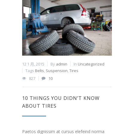
12 1 月, 2015
By
admin
In
Uncategorized
Tags
Belts
,
Suspension
,
Tires
827
10
10 THINGS YOU DIDN’T KNOW
ABOUT TIRES
Paetos dignissim at cursus elefeind norma